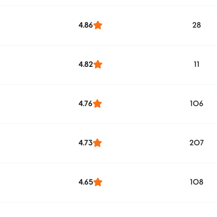
4.86
28
4.82
11
4.76
106
4.73
207
4.65
108