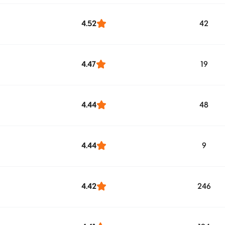
4.52
42
4.47
19
4.44
48
4.44
9
4.42
246