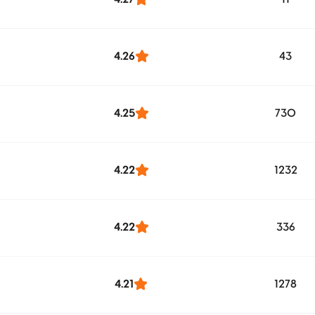
4.26
43
4.25
730
4.22
1232
4.22
336
4.21
1278