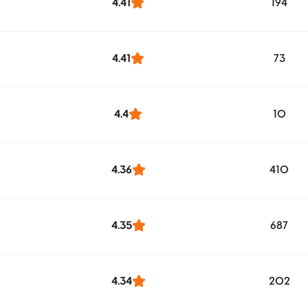
4.41
194
4.41
73
4.4
10
4.36
410
4.35
687
4.34
202