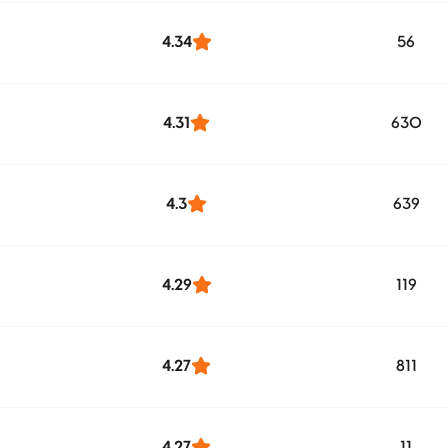
4.34
56
4.31
630
4.3
639
4.29
119
4.27
811
4.27
11