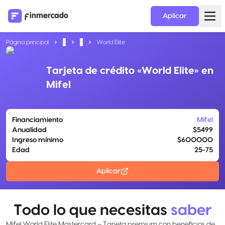
Aplicar
Página principal
...
...
World Elite
Tarjeta de crédito «World Elite» en
Mifel
Financiamiento
Mifel
Anualidad
$5499
Ingreso mínimo
$600000
Edad
25-75
Aplicar
Todo lo que necesitas
saber
Mifel World Elite Mastercard – Tarjeta premium con beneficios de