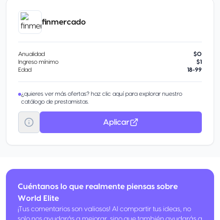
finmercado
Anualidad
$0
Ingreso mínimo
$1
Edad
18-99
¿quieres ver más ofertas? haz clic aquí para explorar nuestro
catálogo de prestamistas.
Aplicar
Cuéntanos lo que realmente piensas sobre
World Elite
¡Tus comentarios son valiosos! Al compartir tus ideas, no
solo nos ayudarás a mejorar, sino que también ayudarás a