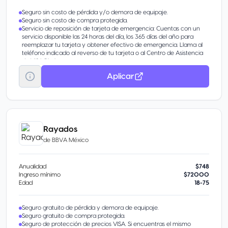
Seguro sin costo de pérdida y/o demora de equipaje.
Seguro sin costo de compra protegida.
Servicio de reposición de tarjeta de emergencia: Cuentas con un
servicio disponible las 24 horas del día, los 365 días del año para
reemplazar tu tarjeta y obtener efectivo de emergencia. Llama al
teléfono indicado al reverso de tu tarjeta o al Centro de Asistencia
de VISA Platinum.
Servicio de Concierge: Por ser tarjetahabiente Platinum tienes
Aplicar
acceso sin costo al servicio de BBVA VISA Concierge. Un asesor te
atenderá y asistirá en tus actividades y compras diarias, llama al +52
55 5255 9406 las 24 horas, los 365 días del
Seguridad: Te ofrece una amplia gama de seguros gratuitos con los
que puedes estar tranquilo. Tu Tarjeta Platinum BBVA te protege en
todo momento
Seguro de accidentes en viajes, en medio de transporte
Rayados
Servicios de emergencia médica internacional Platinum.
de
BBVA México
Seguro de pérdida o demora de equipaje.
Seguro de compra protegida.
Protección de compras.
Anualidad
$748
Protección de precios.
Ingreso mínimo
$72000
Garantía extendida.
Edad
18-75
Seguro gratuito de pérdida y demora de equipaje.
Seguro gratuito de compra protegida.
Seguro de protección de precios VISA. Si encuentras el mismo