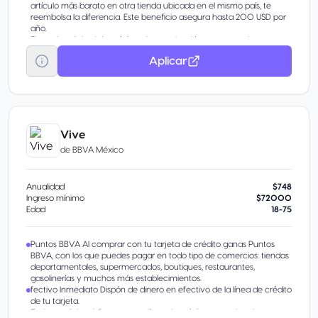
artículo más barato en otra tienda ubicada en el mismo país, te
reembolsa la diferencia. Este beneficio asegura hasta 200 USD por
año.
Firmar la solicitud de crédito y la autorización para consultar tu
historial crediticio. Todas las solicitudes están sujetas a aprobación
Aplicar
de crédito
Vive
de
BBVA México
Anualidad
$748
Ingreso mínimo
$72000
Edad
18-75
Puntos BBVA Al comprar con tu tarjeta de crédito ganas Puntos
BBVA, con los que puedes pagar en todo tipo de comercios: tiendas
departamentales, supermercados, boutiques, restaurantes,
gasolinerías y muchos más establecimientos.
fectivo Inmediato Dispón de dinero en efectivo de la línea de crédito
de tu tarjeta.
Tarjeta adicional Comparte tu línea de crédito con quien desees.