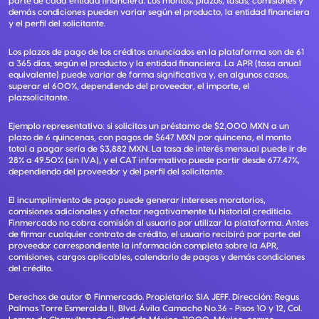
parte de cada entidad financiera. Los montos, plazos, tasas, comisiones y
demás condiciones pueden variar según el producto, la entidad financiera
y el perfil del solicitante.
Los plazos de pago de los créditos anunciados en la plataforma son de 61
a 365 días, según el producto y la entidad financiera. La APR (tasa anual
equivalente) puede variar de forma significativa y, en algunos casos,
superar el 600%, dependiendo del proveedor, el importe, el
plazsolicitante.
Ejemplo representativo: si solicitas un préstamo de $2,000 MXN a un
plazo de 6 quincenas, con pagos de $647 MXN por quincena, el monto
total a pagar sería de $3,882 MXN. La tasa de interés mensual puede ir de
28% a 49.50% (sin IVA), y el CAT informativo puede partir desde 677.47%,
dependiendo del proveedor y del perfil del solicitante.
El incumplimiento de pago puede generar intereses moratorios,
comisiones adicionales y afectar negativamente tu historial crediticio.
Finmercado no cobra comisión al usuario por utilizar la plataforma. Antes
de firmar cualquier contrato de crédito, el usuario recibirá por parte del
proveedor correspondiente la información completa sobre la APR,
comisiones, cargos aplicables, calendario de pagos y demás condiciones
del crédito.
Derechos de autor ©
Finmercado
. Propietario:
SIA JEFF
. Dirección:
Regus
Palmas Torre Esmeralda II, Blvd. Ávila Camacho No.36 - Pisos 10 y 12, Col.