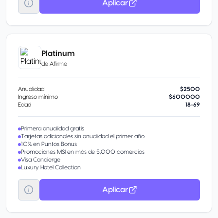
Aplicar
Platinum
de
Afirme
Anualidad
$2500
Ingreso mínimo
$600000
Edad
18-69
Primera anualidad gratis
Tarjetas adicionales sin anualidad el primer año
10% en Puntos Bonus
Promociones MSI en más de 5,000 comercios
Visa Concierge
Luxury Hotel Collection
Transporte gratuito al Aeropuerto CDMX
Protección de compras y precios
Aplicar
Garantía extendida Visa