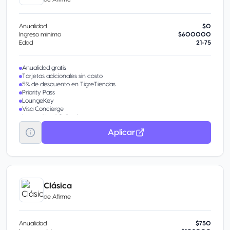
Anualidad
$0
Ingreso mínimo
$600000
Edad
21-75
Anualidad gratis
Tarjetas adicionales sin costo
5% de descuento en TigreTiendas
Priority Pass
LoungeKey
Visa Concierge
Luxury Hotel Collection
Transporte gratuito al Aeropuerto CDMX
Aplicar
Meses Sin Intereses
Servicios Visa Infinite
Clásica
de
Afirme
Anualidad
$750