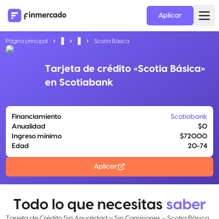
Aplicar
Página principal
...
...
Scotia Básica
Tarjeta de crédito «Scotia Básica»
en Scotiabank
Financiamiento
Scotiabank
Anualidad
$0
Ingreso mínimo
$72000
Edad
20-74
Aplicar
Todo lo que necesitas
saber
Tarjeta de Crédito Sin Anualidad y Sin Comisiones – Scotia Básica