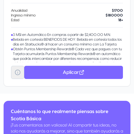
Anualidad
$1700
Ingreso mínimo
$180000
Edad
18+
3 MSI en Automático En compras a partir de $2,400.00 M.N.
Bebida en cortesía BENEFICIOS DE HOY: Bebida en cortesía todos los
días en Starbucks® al hacer un consumo mínimo con La Tarjeta.
Obtén Puntos Membership Rewards® Cada vez que pagues con tu
Tarjeta acumularás Puntos Membership Rewards® en automático
que podrás intercambiar por diferentes recompensas como reducir
el Saldo de tu Cuenta, Comprar en línea, obtener Certificados de
Regalo, y más.
Aplicar
Cuéntanos lo que realmente piensas sobre
Scotia Básica
¡Tus comentarios son valiosos! Al compartir tus ideas, no
solo nos ayudarás a mejorar, sino que también ayudarás a