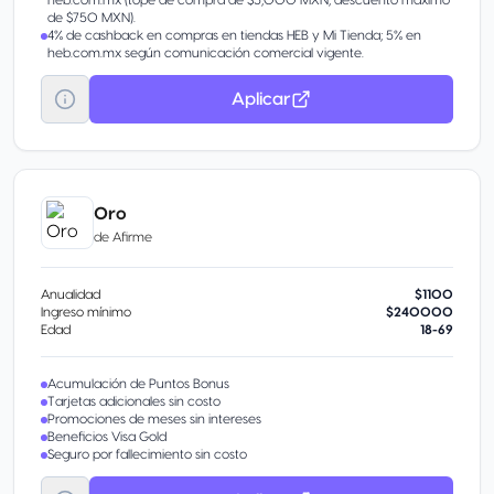
heb.com.mx (tope de compra de $5,000 MXN; descuento máximo
de $750 MXN).
4% de cashback en compras en tiendas HEB y Mi Tienda; 5% en
heb.com.mx según comunicación comercial vigente.
Aplicar
Oro
de
Afirme
Anualidad
$1100
Ingreso mínimo
$240000
Edad
18-69
Acumulación de Puntos Bonus
Tarjetas adicionales sin costo
Promociones de meses sin intereses
Beneficios Visa Gold
Seguro por fallecimiento sin costo