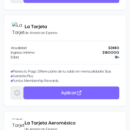
La Tarjeta
de
American Express
Anualidad
$2880
Ingreso mínimo
$180000
Edad
18+
Planea tu Pago: Difiere parte de tu saldo en mensualidades fijas
Garantía Plus.
Puntos Membership Rewards.
Aplicar
La Tarjeta Aeroméxico
de
American Express