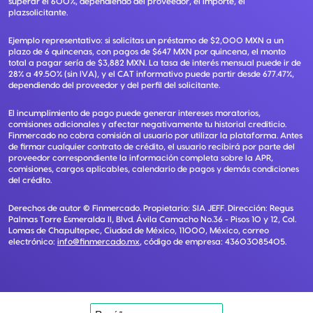
superar el 600%, dependiendo del proveedor, el importe, el
plazsolicitante.
Ejemplo representativo: si solicitas un préstamo de $2,000 MXN a un
plazo de 6 quincenas, con pagos de $647 MXN por quincena, el monto
total a pagar sería de $3,882 MXN. La tasa de interés mensual puede ir de
28% a 49.50% (sin IVA), y el CAT informativo puede partir desde 677.47%,
dependiendo del proveedor y del perfil del solicitante.
El incumplimiento de pago puede generar intereses moratorios,
comisiones adicionales y afectar negativamente tu historial crediticio.
Finmercado no cobra comisión al usuario por utilizar la plataforma. Antes
de firmar cualquier contrato de crédito, el usuario recibirá por parte del
proveedor correspondiente la información completa sobre la APR,
comisiones, cargos aplicables, calendario de pagos y demás condiciones
del crédito.
Derechos de autor ©
Finmercado
. Propietario:
SIA JEFF
. Dirección:
Regus
Palmas Torre Esmeralda II, Blvd. Ávila Camacho No.36 - Pisos 10 y 12, Col.
Lomas de Chapultepec, Ciudad de México, 11000, México
, correo
electrónico:
info@finmercado.mx
, código de empresa:
43603085405
.