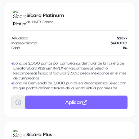
Sícard Platinum
de
INVEX Banco
Anualidad
$2897
Ingreso mínimo
$60000
Edad
18+
Bono de 2,000 puntos por cumpleaños del titular de la Tarjeta de
Crédito SíCard Platinum INVEX en Recompensas Select o
Recompensas Índigo al facturar $1,500 pesos mexicanos en el mes
de cumpleaños
Bono de Bienvenida de 3,000 puntos en Recompensas Select con
los que podrás redimir a través de la tienda virtual por miles de
artículos, certificados y/o viajes.
Aplicar
Sícard Plus