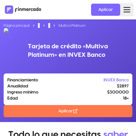
Aplicar
Página principal
...
...
Multiva Platinum
Tarjeta de crédito «Multiva
Platinum» en INVEX Banco
Financiamiento
INVEX Banco
Anualidad
$2897
Ingreso mínimo
$300000
Edad
18+
Aplicar
Todo lo que necesitas
saber