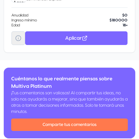
Anualidad
$0
Ingreso mínimo
$180000
Edad
18+
Aplicar
Cuéntanos lo que realmente piensas sobre
Multiva Platinum
¡Tus comentarios son valiosos! Al compartir tus ideas, no
solo nos ayudarás a mejorar, sino que también ayudarás a
otros a tomar decisiones informadas. Solo te tomará unos
minutos.
Comparte tus comentarios