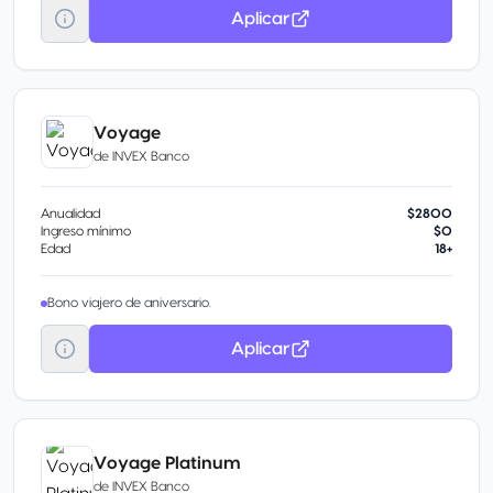
Aplicar
Voyage
de
INVEX Banco
Anualidad
$2800
Ingreso mínimo
$0
Edad
18+
Bono viajero de aniversario.
Aplicar
Voyage Platinum
de
INVEX Banco