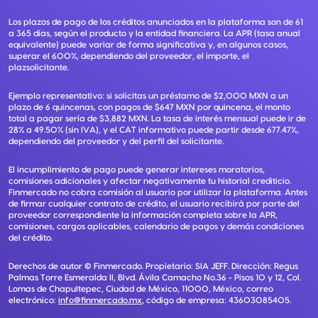
Los plazos de pago de los créditos anunciados en la plataforma son de 61
a 365 días, según el producto y la entidad financiera. La APR (tasa anual
equivalente) puede variar de forma significativa y, en algunos casos,
superar el 600%, dependiendo del proveedor, el importe, el
plazsolicitante.
Ejemplo representativo: si solicitas un préstamo de $2,000 MXN a un
plazo de 6 quincenas, con pagos de $647 MXN por quincena, el monto
total a pagar sería de $3,882 MXN. La tasa de interés mensual puede ir de
28% a 49.50% (sin IVA), y el CAT informativo puede partir desde 677.47%,
dependiendo del proveedor y del perfil del solicitante.
El incumplimiento de pago puede generar intereses moratorios,
comisiones adicionales y afectar negativamente tu historial crediticio.
Finmercado no cobra comisión al usuario por utilizar la plataforma. Antes
de firmar cualquier contrato de crédito, el usuario recibirá por parte del
proveedor correspondiente la información completa sobre la APR,
comisiones, cargos aplicables, calendario de pagos y demás condiciones
del crédito.
Derechos de autor ©
Finmercado
. Propietario:
SIA JEFF
. Dirección:
Regus
Palmas Torre Esmeralda II, Blvd. Ávila Camacho No.36 - Pisos 10 y 12, Col.
Lomas de Chapultepec, Ciudad de México, 11000, México
, correo
electrónico:
info@finmercado.mx
, código de empresa:
43603085405
.