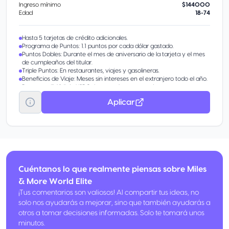
Ingreso mínimo
$144000
Edad
18-74
Hasta 5 tarjetas de crédito adicionales.
Programa de Puntos: 1.1 puntos por cada dólar gastado.
Puntos Dobles: Durante el mes de aniversario de la tarjeta y el mes
de cumpleaños del titular.
Triple Puntos: En restaurantes, viajes y gasolineras.
Beneficios de Viaje: Meses sin intereses en el extranjero todo el año.
Programa "Más" de HSBC: Acceso al programa de recompensas
para canje de puntos.
Aplicar
Transeferencia de la deuda de tus otras tarjetas bancarias o
departamentales y pagarla en un plazo de hasta 48 meses con una
tasa de intereses fija anual desde 22.90%. Sin costos adicionales o
comisiones por la transferencia..
Cuéntanos lo que realmente piensas sobre Miles
& More World Elite
¡Tus comentarios son valiosos! Al compartir tus ideas, no
solo nos ayudarás a mejorar, sino que también ayudarás a
otros a tomar decisiones informadas. Solo te tomará unos
minutos.