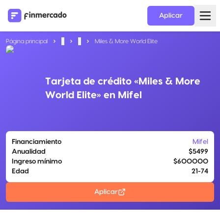
Aplicar
Página principal
...
...
Miles & More World Elite
Tarjeta de crédito «Miles & More
World Elite» en Mifel
Financiamiento
Mifel
Anualidad
$5499
Ingreso mínimo
$600000
Edad
21-74
Aplicar