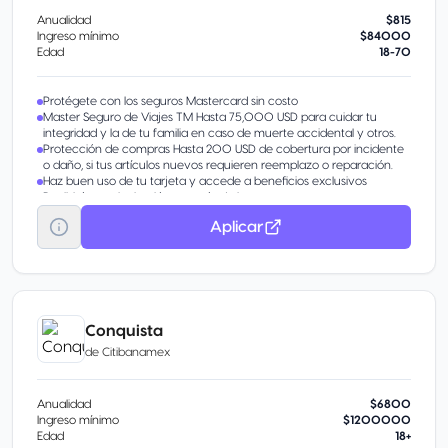
Anualidad
$815
Ingreso mínimo
$84000
Edad
18-70
Protégete con los seguros Mastercard sin costo
Master Seguro de Viajes TM Hasta 75,000 USD para cuidar tu
integridad y la de tu familia en caso de muerte accidental y otros.
Protección de compras Hasta 200 USD de cobertura por incidente
o daño, si tus artículos nuevos requieren reemplazo o reparación.
Haz buen uso de tu tarjeta y accede a beneficios exclusivos
Recibirás una invitación a través de la app o en tu correo
electrónico
Aplicar
Disponible Banamex Convierte parte de tu línea de crédito en
efectivo con tasa preferencial. Beneficio por invitación.
Pagos Fijos Banamex® Parcializa tus compras o saldo.
Transfiere tu deuda De otros bancos con tasa de interés
preferencial.
Aumenta tu línea de crédito Obtén más en tu tarjeta por tu buen
historial.
Conquista
de
Citibanamex
Anualidad
$6800
Ingreso mínimo
$1200000
Edad
18+