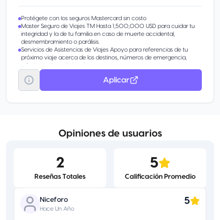
Protégete con los seguros Mastercard sin costo
Master Seguro de Viajes TM Hasta 1,500,000 USD para cuidar tu
integridad y la de tu familia en caso de muerte accidental,
desmembramiento o parálisis.
Servicios de Asistencias de Viajes Apoyo para referencias de tu
próximo viaje acerca de los destinos, números de emergencia,
trámites, asistencia legal y otros temas.
Master Assist Black Cobertura en caso de lesión o enfermedad por
Aplicar
hasta 200,000 USD en tus viajes alrededor del mundo.
Opiniones de usuarios
2
5
Reseñas Totales
Calificación Promedio
5
Niceforo
Hace Un Año