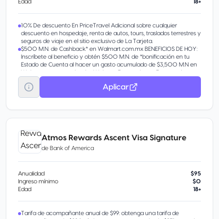
Edad
18+
10% De descuento En PriceTravel Adicional sobre cualquier
descuento en hospedaje, renta de autos, tours, traslados terrestres y
seguros de viaje en el sitio exclusivo de La Tarjeta.
$500 M.N. de Cashback* en Walmart.com.mx BENEFICIOS DE HOY:
Inscríbete al beneficio y obtén $500 M.N. de *bonificación en tu
Estado de Cuenta al hacer un gasto acumulado de $3,500 M.N en
Walmart.com.mx y tiendas Walmart Express, hasta 3 veces durante
la vigencia del beneficio.
Aplicar
Cada vez que pagues con tu Tarjeta acumularás Puntos
Membership Rewards® en automático que podrás intercambiar por
diferentes recompensas como reducir el Saldo de tu Cuenta,
Comprar en línea, obtener Certificados de Regalo, y más.
10% de Descuento en PriceTravel. Adicional sobre cualquier
descuento en hospedaje, renta de autos, tours, traslados terrestres y
seguros de viaje en el sitio exclusivo de La Tarjeta.
Atmos Rewards Ascent Visa Signature
de
Bank of America
Anualidad
$95
Ingreso mínimo
$0
Edad
18+
Tarifa de acompañante anual de $99: obtenga una tarifa de