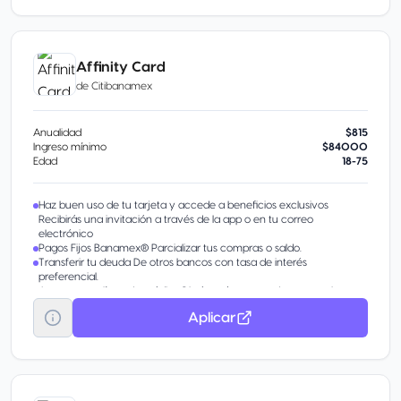
Affinity Card
de
Citibanamex
Anualidad
$815
Ingreso mínimo
$84000
Edad
18-75
Haz buen uso de tu tarjeta y accede a beneficios exclusivos
Recibirás una invitación a través de la app o en tu correo
electrónico
Pagos Fijos Banamex® Parcializar tus compras o saldo.
Transferir tu deuda De otros bancos con tasa de interés
preferencial.
Aumentar tu línea de crédito Obtén más en tu tarjeta por tu buen
comportamiento.
Aplicar
Disponible Banamex Convierte parte de tu línea de crédito en
efectivo con tasa preferencial. Beneficio por invitación.