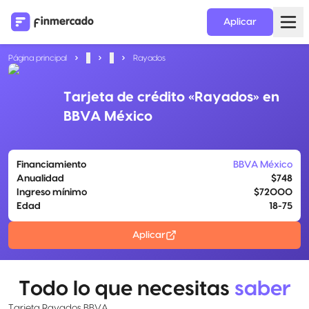
Aplicar
Página principal
...
...
Rayados
Tarjeta de crédito «Rayados» en
BBVA México
Financiamiento
BBVA México
Anualidad
$748
Ingreso mínimo
$72000
Edad
18-75
Aplicar
Todo lo que necesitas
saber
Tarjeta Rayados BBVA