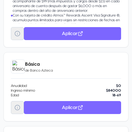
acompañante de $99 (más impuestos y cargos desde $23) en cada
aniversario de cuenta después de gastar $6,000 o más en
compras dentro del año de aniversario anterior.
Con su tarjeta de crédito Atmos™ Rewards Ascent Visa Signature ®,
acumula puntos ilimitados para viajes sin restricciones de fechas en
vuelos de Alaska Airlines y Hawaiian Airlines al reservar con puntos o
con una tarifa de acompañante.
Aplicar
Gracias a las aerolíneas miembro de la alianza one world ® y a los
socios globales de Alaska, Alaska ha ampliado su alcance mundial a
más de 1000 destinos en todo el mundo, lo que ha supuesto más
socios aéreos y más formas de ganar y canjear puntos.
Básica
de
Banco Azteca
Anualidad
$0
Ingreso mínimo
$84000
Edad
18-69
Aplicar