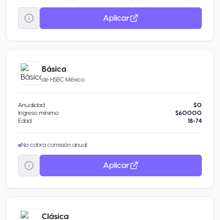
Intereses*, devolución en tu consumo el día del evento y mucho
más. Visita www.hsbc.com.mx/experiencias
Aplicar
Solicita el cargo recurrente de tus servicios a tu Tarjeta de Crédito
HSBC Zero.
En caso de robo o extravío de tu tarjeta los cargos recurrentes se
transfieren en automático a tu nueva tarjeta
Básica
de
HSBC México
Anualidad
$0
Ingreso mínimo
$60000
Edad
18-74
No cobra comisión anual.
Aplicar
Clásica