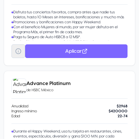
Disfruta tus conciertos favoritos, compra antes que nadie tus
boletos, hasta 10 Meses sin Intereses, bonificaciones y mucho más
Promociones y bonificaciones con Happy Weekend.
Con el beneficio Mujeres al mundo, por ser mujer disfruta en el
Programa Más, el primer fin de cada mes.
Paga tu Seguro de Auto HSBC8 a 12 MSI*.
Recibe 2% de tus compras en Saldo HSBC 2Now1 en tu misma
tarjeta.
Aplicar
Prepara las maletas y obtén un vuelo redondo nacional, en
compras acumuladas a partir de $50,000 M.N. durante los
primeros 90 días
Exenta la comisión por administración de tarjeta del titular, solo
debes acumular compras iguales o mayores a $3,500 M.N.3 al mes.
Con Divídelo paga tus gastos hasta en 24 meses con una tasa de
interés preferencial anual.
Advance Platinum
Hasta 5 tarjetas adicionales
de
HSBC México
Hazte cliente y disfruta los beneficios de Mujeres al Mundo: Obtén
45% de descuento en el diplomado Mujeres al Mundo de la
Anáhuac y accede a los contenidos y beneficios de Dalia Empower
Anualidad
$2968
a precio preferencial.
Ingreso mínimo
$420000
Edad
22-74
Durante el Happy Weekend, usa tu tarjeta en restaurantes, cines,
eventos, espectáculos, diversión y gana $100 M.N. por cada