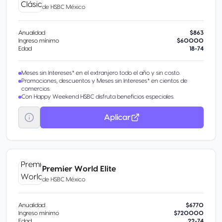
de
HSBC México
Anualidad
$863
Ingreso mínimo
$60000
Edad
18-74
Meses sin Intereses* en el extranjero todo el año y sin costo.
Promociones, descuentos y Meses sin Intereses* en cientos de
comercios.
Con Happy Weekend HSBC disfruta beneficios especiales.
Aplicar
Premier World Elite
de
HSBC México
Anualidad
$6770
Ingreso mínimo
$720000
Edad
22-74