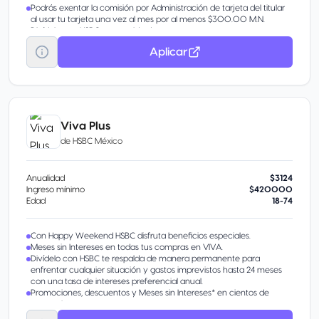
Podrás exentar la comisión por Administración de tarjeta del titular
al usar tu tarjeta una vez al mes por al menos $300.00 M.N.
Divídelo con HSBC te respalda de manera permanente para
enfrentar cualquier situación y gastos imprevistos hasta 24 meses
Aplicar
con una tasa de intereses preferencial anual.
Viva Plus
de
HSBC México
Anualidad
$3124
Ingreso mínimo
$420000
Edad
18-74
Con Happy Weekend HSBC disfruta beneficios especiales.
Meses sin Intereses en todas tus compras en VIVA.
Divídelo con HSBC te respalda de manera permanente para
enfrentar cualquier situación y gastos imprevistos hasta 24 meses
con una tasa de intereses preferencial anual.
Promociones, descuentos y Meses sin Intereses* en cientos de
comercios.