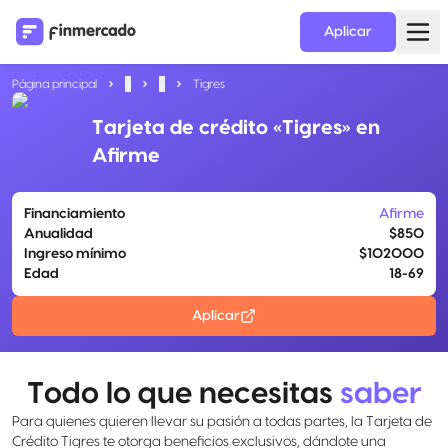
Aplicar
Página principal
...
...
Tigres
Tarjeta de crédito «Tigres» en
Afirme
Financiamiento
Afirme
Anualidad
$850
Ingreso mínimo
$102000
Edad
18-69
Aplicar
Todo lo que necesitas
saber
Para quienes quieren llevar su pasión a todas partes, la Tarjeta de
Crédito Tigres te otorga beneficios exclusivos, dándote una