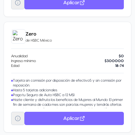
Aplicar
Zero
de
HSBC México
Anualidad
$0
Ingreso mínimo
$300000
Edad
18-74
Tarjeta sin comisión por disposición de efectivo5 y sin comisión por
reposición.
Hasta 5 tarjetas adicionales
Paga tu Seguro de Auto HSBC a 12 MSI
Hazte cliente y disfruta los beneficios de Mujeres al Mundo: El primer
fin de semana de cada mes son para las mujeres y tendrás ofertas
especiales con los Puntos de tus tarjetas de crédito en el Programa
Más HSBC. Además, obtén 45% de descuento en el diplomado
Aplicar
Mujeres al Mundo de la Anáhuac.