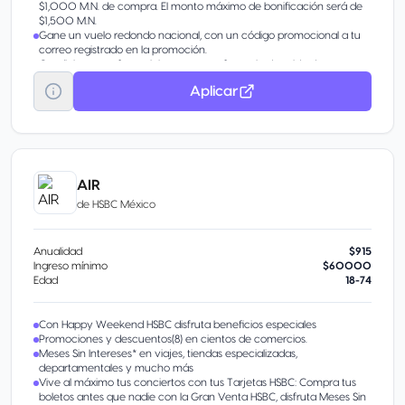
$1,000 M.N. de compra. El monto máximo de bonificación será de
$1,500 M.N.
Gane un vuelo redondo nacional, con un código promocional a tu
correo registrado en la promoción.
Condiciones preferenciales para transferencia de saldo de otras
tarjetas bancarias
Aplicar
Meses Sin Intereses* en el extranjero todo el año
Aprovecha promociones y descuentos en cientos de comercios
Paga a Meses Sin Intereses* en viajes, tiendas especializadas,
departamentales y mucho más(
Vive al máximo tus conciertos con tus Tarjetas HSBC: Compra tus
boletos antes que nadie con la Gran Venta HSBC, disfruta Meses Sin
Intereses*, devolución en tu consumo el día del evento y mucho
AIR
más
de
HSBC México
Anualidad
$915
Ingreso mínimo
$60000
Edad
18-74
Con Happy Weekend HSBC disfruta beneficios especiales
Promociones y descuentos(8) en cientos de comercios.
Meses Sin Intereses* en viajes, tiendas especializadas,
departamentales y mucho más
Vive al máximo tus conciertos con tus Tarjetas HSBC: Compra tus
boletos antes que nadie con la Gran Venta HSBC, disfruta Meses Sin