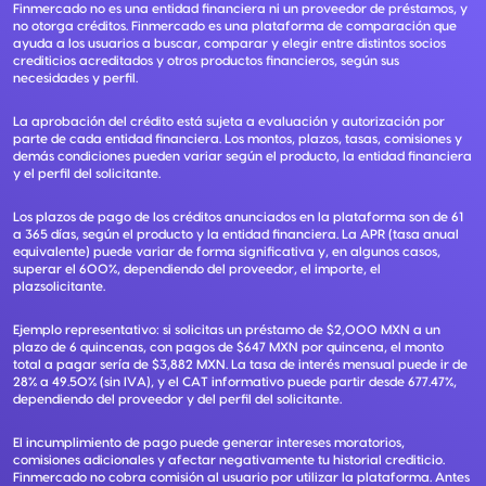
Finmercado no es una entidad financiera ni un proveedor de préstamos, y
no otorga créditos. Finmercado es una plataforma de comparación que
ayuda a los usuarios a buscar, comparar y elegir entre distintos socios
crediticios acreditados y otros productos financieros, según sus
necesidades y perfil.
La aprobación del crédito está sujeta a evaluación y autorización por
parte de cada entidad financiera. Los montos, plazos, tasas, comisiones y
demás condiciones pueden variar según el producto, la entidad financiera
y el perfil del solicitante.
Los plazos de pago de los créditos anunciados en la plataforma son de 61
a 365 días, según el producto y la entidad financiera. La APR (tasa anual
equivalente) puede variar de forma significativa y, en algunos casos,
superar el 600%, dependiendo del proveedor, el importe, el
plazsolicitante.
Ejemplo representativo: si solicitas un préstamo de $2,000 MXN a un
plazo de 6 quincenas, con pagos de $647 MXN por quincena, el monto
total a pagar sería de $3,882 MXN. La tasa de interés mensual puede ir de
28% a 49.50% (sin IVA), y el CAT informativo puede partir desde 677.47%,
dependiendo del proveedor y del perfil del solicitante.
El incumplimiento de pago puede generar intereses moratorios,
comisiones adicionales y afectar negativamente tu historial crediticio.
Finmercado no cobra comisión al usuario por utilizar la plataforma. Antes