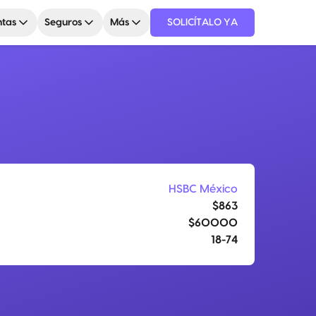
tas
Seguros
Más
SOLICÍTALO YA
HSBC México
$863
$60000
18-74