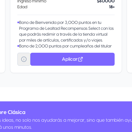
Ingreso mínimo
$60000
Edad
18+
Bono de Bienvenida por 3,000 puntos en tu
Programa de Lealtad Recompensas Select con los
que podrás redimir a través de la tienda virtual
por miles de artículos, certificados y/o viajes.
Bono de 2,000 puntos por cumpleaños del titular
de la Tarjeta de Crédito en Recompensas Select o
Recompensas Índigo al facturar $1,500 pesos
Aplicar
mexicanos en el mes de cumpleaños.
re Clásica
us ideas, no solo nos ayudarás a mejorar, sino que también ay
á unos minutos.