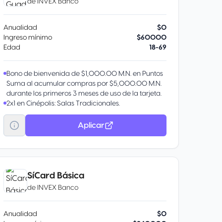
de
INVEX Banco
Anualidad
$0
Ingreso mínimo
$60000
Edad
18-69
Bono de bienvenida de $1,000.00 M.N. en Puntos
Suma al acumular compras por $5,000.00 M.N.
durante los primeros 3 meses de uso de la tarjeta.
2x1 en Cinépolis: Salas Tradicionales.
Aplicar
SíCard Básica
de
INVEX Banco
Anualidad
$0