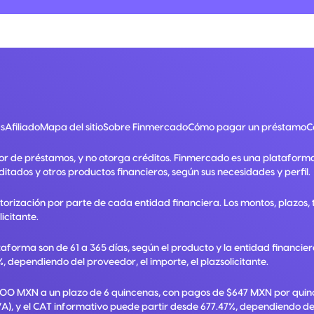
s
Afiliado
Mapa del sitio
Sobre Finmercado
Cómo pagar un préstamo
C
or de préstamos, y no otorga créditos. Finmercado es una plataform
ditados y otros productos financieros, según sus necesidades y perfil.
utorización por parte de cada entidad financiera. Los montos, plazos
licitante.
taforma son de 61 a 365 días, según el producto y la entidad financie
, dependiendo del proveedor, el importe, el plazsolicitante.
,000 MXN a un plazo de 6 quincenas, con pagos de $647 MXN por quinc
A), y el CAT informativo puede partir desde 677.47%, dependiendo del p