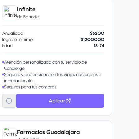
Infinite
de
Banorte
Anualidad
$6200
Ingreso mínimo
$1200000
Edad
18-74
Atención personalizada con tu servicio de
Concierge.
Seguros y protecciones en tus viajes nacionales e
internacionales.
Seguros para tus compras.
Invita a tus amigos a solicitar una Tarjeta de
Crédito Banorte y gana por cada tarjeta
Aplicar
aprobada un bono de 10,000 puntos
Recompensa Total Banorte, ingresa a
www.banorte.com/tutarjetafavorita y activa el
programa de “Referidos” en la sección
Promociones.
Farmacias Guadalajara