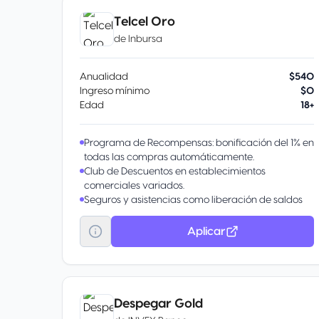
Telcel Oro
de
Inbursa
Anualidad
$540
Ingreso mínimo
$0
Edad
18+
Programa de Recompensas: bonificación del 1% en
todas las compras automáticamente.
Club de Descuentos en establecimientos
comerciales variados.
Seguros y asistencias como liberación de saldos
por fallecimiento y protección contra
robo/extravío.
Aplicar
Otros beneficios sin costo como domiciliación de
pagos y recibo Telmex.
Despegar Gold