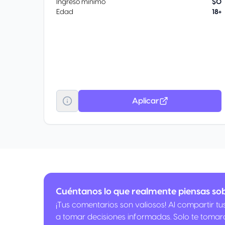
Ingreso mínimo
$0
Edad
18+
Aplicar
Cuéntanos lo que realmente piensas sob
¡Tus comentarios son valiosos! Al compartir t
a tomar decisiones informadas. Solo te tomar