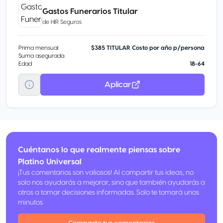
Gastos Funerarios Titular
de
HIR Seguros
Prima mensual
$385 TITULAR Costo por año p/persona
Suma asegurada
Edad
18-64
Aplicar
Cuéntanos lo que realmente piensas sobre
Platino Universal
¡Tus comentarios son valiosos! Al compartir tus ideas, no
solo nos ayudarás a mejorar, sino que también ayudarás a
otros a tomar decisiones informadas. Solo te tomará unos
minutos.