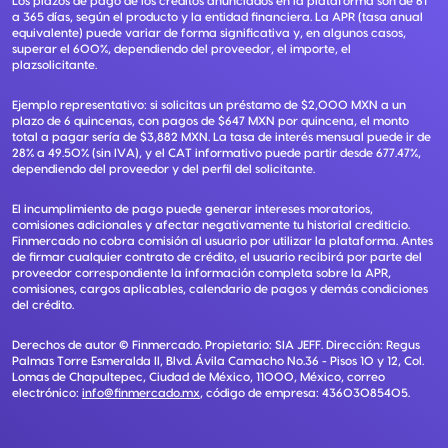
Los plazos de pago de los créditos anunciados en la plataforma son de 61
a 365 días, según el producto y la entidad financiera. La APR (tasa anual
equivalente) puede variar de forma significativa y, en algunos casos,
superar el 600%, dependiendo del proveedor, el importe, el
plazsolicitante.
Ejemplo representativo: si solicitas un préstamo de $2,000 MXN a un
plazo de 6 quincenas, con pagos de $647 MXN por quincena, el monto
total a pagar sería de $3,882 MXN. La tasa de interés mensual puede ir de
28% a 49.50% (sin IVA), y el CAT informativo puede partir desde 677.47%,
dependiendo del proveedor y del perfil del solicitante.
El incumplimiento de pago puede generar intereses moratorios,
comisiones adicionales y afectar negativamente tu historial crediticio.
Finmercado no cobra comisión al usuario por utilizar la plataforma. Antes
de firmar cualquier contrato de crédito, el usuario recibirá por parte del
proveedor correspondiente la información completa sobre la APR,
comisiones, cargos aplicables, calendario de pagos y demás condiciones
del crédito.
Derechos de autor ©
Finmercado
. Propietario:
SIA JEFF
. Dirección:
Regus
Palmas Torre Esmeralda II, Blvd. Ávila Camacho No.36 - Pisos 10 y 12, Col.
Lomas de Chapultepec, Ciudad de México, 11000, México
, correo
electrónico:
info@finmercado.mx
, código de empresa:
43603085405
.