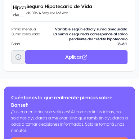
Seguro Hipotecario de Vida
de
BBVA Seguros México
Prima mensual
Variable según edad y suma asegurada
Suma asegurada
La suma asegurada corresponde al saldo
pendiente del crédito hipotecario
Edad
18-80
Aplicar
Cuéntanos lo que realmente piensas sobre
Bansefi
¡Tus comentarios son valiosos! Al compartir tus ideas, no
solo nos ayudarás a mejorar, sino que también ayudarás a
otros a tomar decisiones informadas. Solo te tomará unos
minutos.