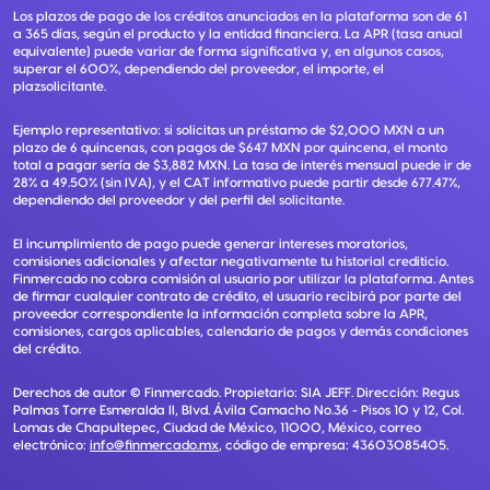
Los plazos de pago de los créditos anunciados en la plataforma son de 61
a 365 días, según el producto y la entidad financiera. La APR (tasa anual
equivalente) puede variar de forma significativa y, en algunos casos,
superar el 600%, dependiendo del proveedor, el importe, el
plazsolicitante.
Ejemplo representativo: si solicitas un préstamo de $2,000 MXN a un
plazo de 6 quincenas, con pagos de $647 MXN por quincena, el monto
total a pagar sería de $3,882 MXN. La tasa de interés mensual puede ir de
28% a 49.50% (sin IVA), y el CAT informativo puede partir desde 677.47%,
dependiendo del proveedor y del perfil del solicitante.
El incumplimiento de pago puede generar intereses moratorios,
comisiones adicionales y afectar negativamente tu historial crediticio.
Finmercado no cobra comisión al usuario por utilizar la plataforma. Antes
de firmar cualquier contrato de crédito, el usuario recibirá por parte del
proveedor correspondiente la información completa sobre la APR,
comisiones, cargos aplicables, calendario de pagos y demás condiciones
del crédito.
Derechos de autor ©
Finmercado
. Propietario:
SIA JEFF
. Dirección:
Regus
Palmas Torre Esmeralda II, Blvd. Ávila Camacho No.36 - Pisos 10 y 12, Col.
Lomas de Chapultepec, Ciudad de México, 11000, México
, correo
electrónico:
info@finmercado.mx
, código de empresa:
43603085405
.