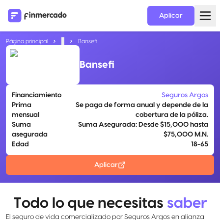
Aplicar
Página principal
...
Bansefi
Bansefi
Financiamiento
Seguros Argos
Prima
Se paga de forma anual y depende de la
mensual
cobertura de la póliza.
Suma
Suma Asegurada: Desde $15,000 hasta
asegurada
$75,000 M.N.
Edad
18-65
Aplicar
Todo lo que necesitas
saber
El seguro de vida comercializado por Seguros Argos en alianza