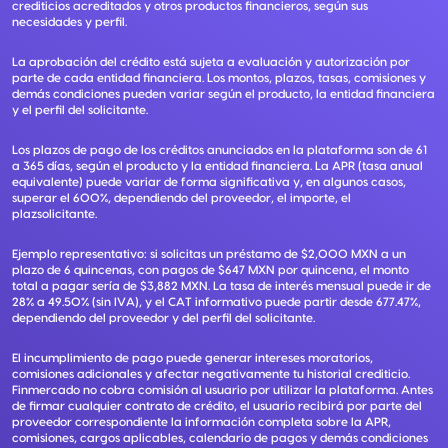
crediticios acreditados y otros productos financieros, según sus
necesidades y perfil.
La aprobación del crédito está sujeta a evaluación y autorización por
parte de cada entidad financiera. Los montos, plazos, tasas, comisiones y
demás condiciones pueden variar según el producto, la entidad financiera
y el perfil del solicitante.
Los plazos de pago de los créditos anunciados en la plataforma son de 61
a 365 días, según el producto y la entidad financiera. La APR (tasa anual
equivalente) puede variar de forma significativa y, en algunos casos,
superar el 600%, dependiendo del proveedor, el importe, el
plazsolicitante.
Ejemplo representativo: si solicitas un préstamo de $2,000 MXN a un
plazo de 6 quincenas, con pagos de $647 MXN por quincena, el monto
total a pagar sería de $3,882 MXN. La tasa de interés mensual puede ir de
28% a 49.50% (sin IVA), y el CAT informativo puede partir desde 677.47%,
dependiendo del proveedor y del perfil del solicitante.
El incumplimiento de pago puede generar intereses moratorios,
comisiones adicionales y afectar negativamente tu historial crediticio.
Finmercado no cobra comisión al usuario por utilizar la plataforma. Antes
de firmar cualquier contrato de crédito, el usuario recibirá por parte del
proveedor correspondiente la información completa sobre la APR,
comisiones, cargos aplicables, calendario de pagos y demás condiciones