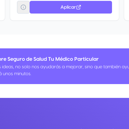
Aplicar
re Seguro de Salud Tu Médico Particular
us ideas, no solo nos ayudarás a mejorar, sino que también ay
á unos minutos.