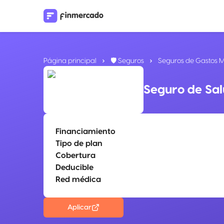
Página principal
🛡️ Seguros
Seguros de Gastos 
Seguro de Sal
Financiamiento
Tipo de plan
Cobertura
Deducible
Red médica
Aplicar