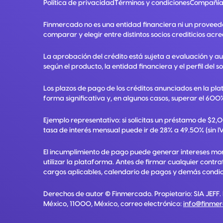
Política de privacidad
Términos y condiciones
Compañía
Finmercado no es una entidad financiera ni un proveed
comparar y elegir entre distintos socios crediticios acre
La aprobación del crédito está sujeta a evaluación y a
según el producto, la entidad financiera y el perfil del so
Los plazos de pago de los créditos anunciados en la pla
forma significativa y, en algunos casos, superar el 600%
Ejemplo representativo: si solicitas un préstamo de $2
tasa de interés mensual puede ir de 28% a 49.50% (sin IV
El incumplimiento de pago puede generar intereses mora
utilizar la plataforma. Antes de firmar cualquier contr
cargos aplicables, calendario de pagos y demás condici
Derechos de autor ©
Finmercado
. Propietario:
SIA JEFF
.
México, 11000, México
, correo electrónico:
info@finme