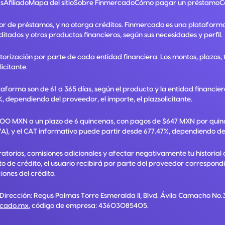
s
Afiliado
Mapa del sitio
Sobre Finmercado
Cómo pagar un préstamo
C
or de préstamos, y no otorga créditos. Finmercado es una plataform
ditados y otros productos financieros, según sus necesidades y perfil.
utorización por parte de cada entidad financiera. Los montos, plazos
licitante.
taforma son de 61 a 365 días, según el producto y la entidad financie
, dependiendo del proveedor, el importe, el plazsolicitante.
,000 MXN a un plazo de 6 quincenas, con pagos de $647 MXN por quinc
A), y el CAT informativo puede partir desde 677.47%, dependiendo del p
torios, comisiones adicionales y afectar negativamente tu historial 
ato de crédito, el usuario recibirá por parte del proveedor correspon
ones del crédito.
 Dirección:
Regus Palmas Torre Esmeralda II, Blvd. Ávila Camacho No.3
rcado.mx
, código de empresa:
43603085405
.