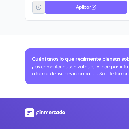
Aplicar
Cuéntanos lo que realmente piensas sob
¡Tus comentarios son valiosos! Al compartir t
a tomar decisiones informadas. Solo te tomar