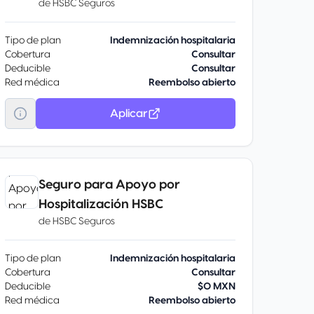
de
HSBC Seguros
Tipo de plan
Indemnización hospitalaria
Cobertura
Consultar
Deducible
Consultar
Red médica
Reembolso abierto
Aplicar
Seguro para Apoyo por
Hospitalización HSBC
de
HSBC Seguros
Tipo de plan
Indemnización hospitalaria
Cobertura
Consultar
Deducible
$0 MXN
Red médica
Reembolso abierto