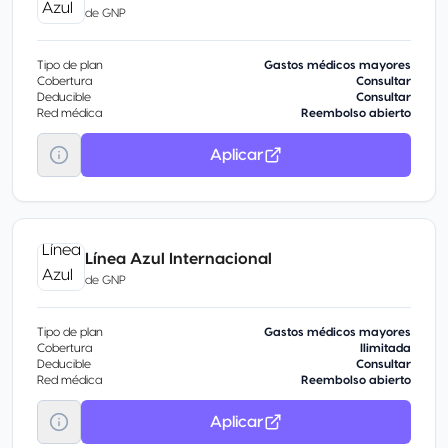
de
GNP
Tipo de plan
Gastos médicos mayores
Cobertura
Consultar
Deducible
Consultar
Red médica
Reembolso abierto
Aplicar
Línea Azul Internacional
de
GNP
Tipo de plan
Gastos médicos mayores
Cobertura
Ilimitada
Deducible
Consultar
Red médica
Reembolso abierto
Aplicar