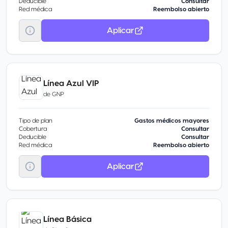
Deducible
Consultar
Red médica
Reembolso abierto
Aplicar
Línea Azul VIP
de
GNP
Tipo de plan
Gastos médicos mayores
Cobertura
Consultar
Deducible
Consultar
Red médica
Reembolso abierto
Aplicar
Línea Básica