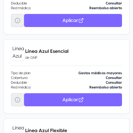
Deducible
Consultar
Red médica
Reembolso abierto
Aplicar
Línea Azul Esencial
de
GNP
Tipo de plan
Gastos médicos mayores
Cobertura
Consultar
Deducible
Consultar
Red médica
Reembolso abierto
Aplicar
Línea Azul Flexible