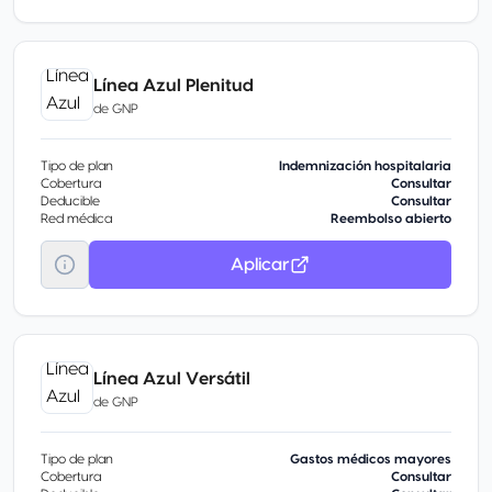
Línea Azul Plenitud
de
GNP
Tipo de plan
Indemnización hospitalaria
Cobertura
Consultar
Deducible
Consultar
Red médica
Reembolso abierto
Aplicar
Línea Azul Versátil
de
GNP
Tipo de plan
Gastos médicos mayores
Cobertura
Consultar