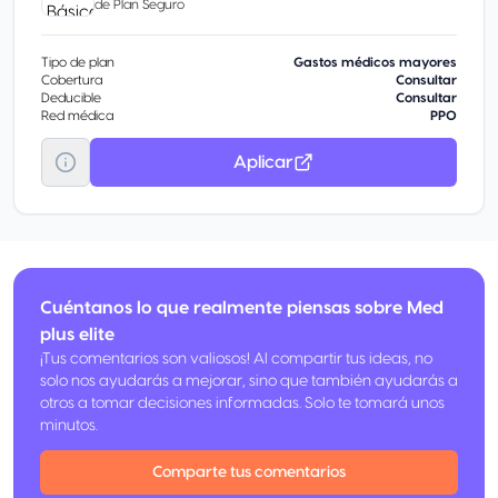
de
Plan Seguro
Tipo de plan
Gastos médicos mayores
Cobertura
Consultar
Deducible
Consultar
Red médica
PPO
Aplicar
Cuéntanos lo que realmente piensas sobre Med
plus elite
¡Tus comentarios son valiosos! Al compartir tus ideas, no
solo nos ayudarás a mejorar, sino que también ayudarás a
otros a tomar decisiones informadas. Solo te tomará unos
minutos.
Comparte tus comentarios