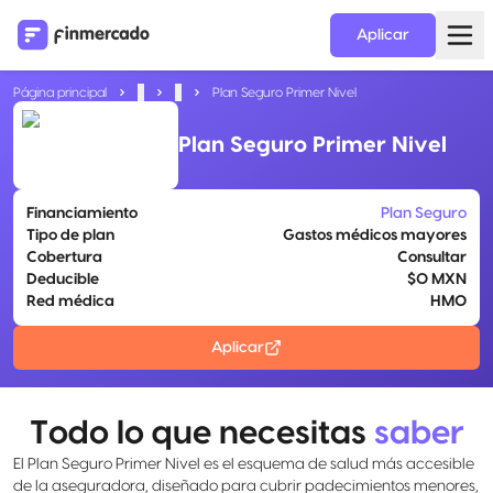
Aplicar
Página principal
...
...
Plan Seguro Primer Nivel
Plan Seguro Primer Nivel
Financiamiento
Plan Seguro
Tipo de plan
Gastos médicos mayores
Cobertura
Consultar
Deducible
$0 MXN
Red médica
HMO
Aplicar
Todo lo que necesitas
saber
El Plan Seguro Primer Nivel es el esquema de salud más accesible
de la aseguradora, diseñado para cubrir padecimientos menores,