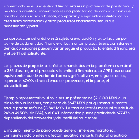
Finmercado no es una entidad financiera ni un proveedor de préstamos, y
no otorga créditos. Finmercado es una plataforma de comparación que
ayuda a los usuarios a buscar, comparar y elegir entre distintos socios
crediticios acreditados y otros productos financieros, según sus
necesidades y perfil.
La aprobación del crédito está sujeta a evaluación y autorización por
parte de cada entidad financiera. Los montos, plazos, tasas, comisiones y
demás condiciones pueden variar según el producto, la entidad financiera
y el perfil del solicitante.
Los plazos de pago de los créditos anunciados en la plataforma son de 61
a 365 días, según el producto y la entidad financiera. La APR (tasa anual
equivalente) puede variar de forma significativa y, en algunos casos,
superar el 600%, dependiendo del proveedor, el importe, el
plazsolicitante.
Ejemplo representativo: si solicitas un préstamo de $2,000 MXN a un
plazo de 6 quincenas, con pagos de $647 MXN por quincena, el monto
total a pagar sería de $3,882 MXN. La tasa de interés mensual puede ir de
28% a 49.50% (sin IVA), y el CAT informativo puede partir desde 677.47%,
dependiendo del proveedor y del perfil del solicitante.
El incumplimiento de pago puede generar intereses moratorios,
comisiones adicionales y afectar negativamente tu historial crediticio.