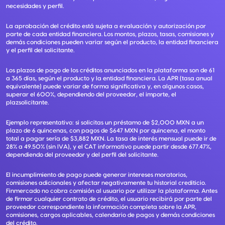
necesidades y perfil.
La aprobación del crédito está sujeta a evaluación y autorización por
parte de cada entidad financiera. Los montos, plazos, tasas, comisiones y
demás condiciones pueden variar según el producto, la entidad financiera
y el perfil del solicitante.
Los plazos de pago de los créditos anunciados en la plataforma son de 61
a 365 días, según el producto y la entidad financiera. La APR (tasa anual
equivalente) puede variar de forma significativa y, en algunos casos,
superar el 600%, dependiendo del proveedor, el importe, el
plazsolicitante.
Ejemplo representativo: si solicitas un préstamo de $2,000 MXN a un
plazo de 6 quincenas, con pagos de $647 MXN por quincena, el monto
total a pagar sería de $3,882 MXN. La tasa de interés mensual puede ir de
28% a 49.50% (sin IVA), y el CAT informativo puede partir desde 677.47%,
dependiendo del proveedor y del perfil del solicitante.
El incumplimiento de pago puede generar intereses moratorios,
comisiones adicionales y afectar negativamente tu historial crediticio.
Finmercado no cobra comisión al usuario por utilizar la plataforma. Antes
de firmar cualquier contrato de crédito, el usuario recibirá por parte del
proveedor correspondiente la información completa sobre la APR,
comisiones, cargos aplicables, calendario de pagos y demás condiciones
del crédito.