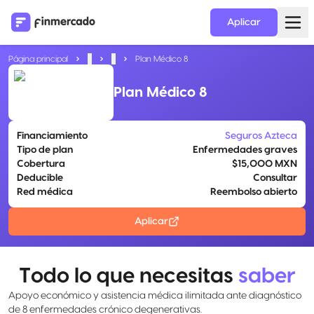
Aplicar
Página principal
...
...
Plan Médico 8
Plan Médico 8
Financiamiento
Seguros Azteca
Tipo de plan
Enfermedades graves
Cobertura
$15,000 MXN
Deducible
Consultar
Red médica
Reembolso abierto
Aplicar
Todo lo que necesitas
saber
Apoyo económico y asistencia médica ilimitada ante diagnóstico
de 8 enfermedades crónico degenerativas.