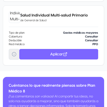
Salud Individual Multi-salud Primario
de
General de Salud
Tipo de plan
Gastos médicos mayores
Cobertura
Consultar
Deducible
Consultar
Red médica
PPO
Aplicar
Cuéntanos lo que realmente piensas sobre Plan
Médico 8
¡Tus comentarios son valiosos! Al compartir tus ideas, no
solo nos ayudarás a mejorar, sino que también ayudarás a
otros a tomar decisiones informadas. Solo te tomará unos