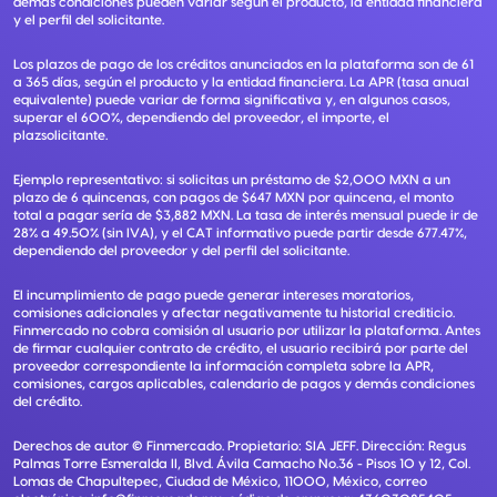
demás condiciones pueden variar según el producto, la entidad financiera
y el perfil del solicitante.
Los plazos de pago de los créditos anunciados en la plataforma son de 61
a 365 días, según el producto y la entidad financiera. La APR (tasa anual
equivalente) puede variar de forma significativa y, en algunos casos,
superar el 600%, dependiendo del proveedor, el importe, el
plazsolicitante.
Ejemplo representativo: si solicitas un préstamo de $2,000 MXN a un
plazo de 6 quincenas, con pagos de $647 MXN por quincena, el monto
total a pagar sería de $3,882 MXN. La tasa de interés mensual puede ir de
28% a 49.50% (sin IVA), y el CAT informativo puede partir desde 677.47%,
dependiendo del proveedor y del perfil del solicitante.
El incumplimiento de pago puede generar intereses moratorios,
comisiones adicionales y afectar negativamente tu historial crediticio.
Finmercado no cobra comisión al usuario por utilizar la plataforma. Antes
de firmar cualquier contrato de crédito, el usuario recibirá por parte del
proveedor correspondiente la información completa sobre la APR,
comisiones, cargos aplicables, calendario de pagos y demás condiciones
del crédito.
Derechos de autor ©
Finmercado
. Propietario:
SIA JEFF
. Dirección:
Regus
Palmas Torre Esmeralda II, Blvd. Ávila Camacho No.36 - Pisos 10 y 12, Col.
Lomas de Chapultepec, Ciudad de México, 11000, México
, correo