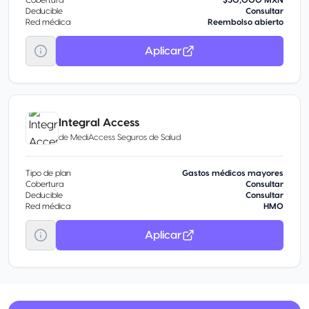
Cobertura
$50,000 MXN
Deducible
Consultar
Red médica
Reembolso abierto
Aplicar
Integral Access
de
MediAccess Seguros de Salud
Tipo de plan
Gastos médicos mayores
Cobertura
Consultar
Deducible
Consultar
Red médica
HMO
Aplicar