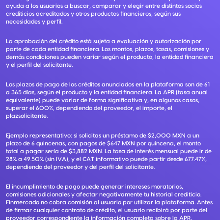
ayuda a los usuarios a buscar, comparar y elegir entre distintos socios
crediticios acreditados y otros productos financieros, según sus
necesidades y perfil.
La aprobación del crédito está sujeta a evaluación y autorización por
parte de cada entidad financiera. Los montos, plazos, tasas, comisiones y
demás condiciones pueden variar según el producto, la entidad financiera
y el perfil del solicitante.
Los plazos de pago de los créditos anunciados en la plataforma son de 61
a 365 días, según el producto y la entidad financiera. La APR (tasa anual
equivalente) puede variar de forma significativa y, en algunos casos,
superar el 600%, dependiendo del proveedor, el importe, el
plazsolicitante.
Ejemplo representativo: si solicitas un préstamo de $2,000 MXN a un
plazo de 6 quincenas, con pagos de $647 MXN por quincena, el monto
total a pagar sería de $3,882 MXN. La tasa de interés mensual puede ir de
28% a 49.50% (sin IVA), y el CAT informativo puede partir desde 677.47%,
dependiendo del proveedor y del perfil del solicitante.
El incumplimiento de pago puede generar intereses moratorios,
comisiones adicionales y afectar negativamente tu historial crediticio.
Finmercado no cobra comisión al usuario por utilizar la plataforma. Antes
de firmar cualquier contrato de crédito, el usuario recibirá por parte del
proveedor correspondiente la información completa sobre la APR,