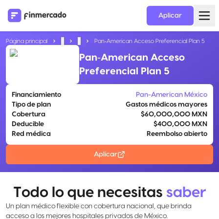
Aplicar
Página principal
...
...
Pan‑American Acceso Preferencial Plan 5
Pan‑American Acceso
Preferencial Plan 5
Financiamiento
Pan-American México
Tipo de plan
Gastos médicos mayores
Cobertura
$60,000,000 MXN
Deducible
$400,000 MXN
Red médica
Reembolso abierto
Aplicar
Todo lo que necesitas
saber
Un plan médico flexible con cobertura nacional, que brinda
acceso a los mejores hospitales privados de México.