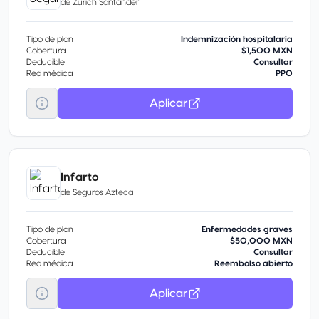
de
Zurich Santander
Tipo de plan
Indemnización hospitalaria
Cobertura
$1,500 MXN
Deducible
Consultar
Red médica
PPO
Aplicar
Infarto
de
Seguros Azteca
Tipo de plan
Enfermedades graves
Cobertura
$50,000 MXN
Deducible
Consultar
Red médica
Reembolso abierto
Aplicar