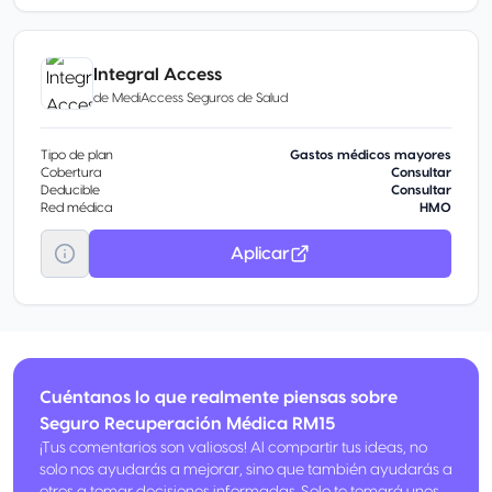
Integral Access
de
MediAccess Seguros de Salud
Tipo de plan
Gastos médicos mayores
Cobertura
Consultar
Deducible
Consultar
Red médica
HMO
Aplicar
Cuéntanos lo que realmente piensas sobre
Seguro Recuperación Médica RM15
¡Tus comentarios son valiosos! Al compartir tus ideas, no
solo nos ayudarás a mejorar, sino que también ayudarás a