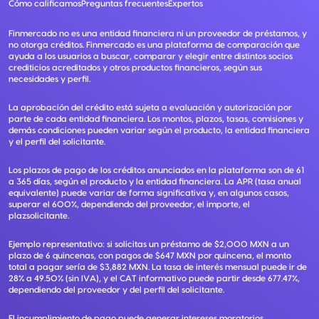
Cómo calificamos
Preguntas frecuentes
Expertos
Finmercado no es una entidad financiera ni un proveedor de préstamos, y
no otorga créditos. Finmercado es una plataforma de comparación que
ayuda a los usuarios a buscar, comparar y elegir entre distintos socios
crediticios acreditados y otros productos financieros, según sus
necesidades y perfil.
La aprobación del crédito está sujeta a evaluación y autorización por
parte de cada entidad financiera. Los montos, plazos, tasas, comisiones y
demás condiciones pueden variar según el producto, la entidad financiera
y el perfil del solicitante.
Los plazos de pago de los créditos anunciados en la plataforma son de 61
a 365 días, según el producto y la entidad financiera. La APR (tasa anual
equivalente) puede variar de forma significativa y, en algunos casos,
superar el 600%, dependiendo del proveedor, el importe, el
plazsolicitante.
Ejemplo representativo: si solicitas un préstamo de $2,000 MXN a un
plazo de 6 quincenas, con pagos de $647 MXN por quincena, el monto
total a pagar sería de $3,882 MXN. La tasa de interés mensual puede ir de
28% a 49.50% (sin IVA), y el CAT informativo puede partir desde 677.47%,
dependiendo del proveedor y del perfil del solicitante.
El incumplimiento de pago puede generar intereses moratorios,