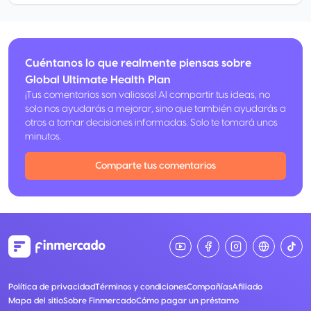
Cuéntanos lo que realmente piensas sobre
Global Ultimate Health Plan
¡Tus comentarios son valiosos! Al compartir tus ideas, no
solo nos ayudarás a mejorar, sino que también ayudarás a
otros a tomar decisiones informadas. Solo te tomará unos
minutos.
Comparte tus comentarios
Política de privacidad
Términos y condiciones
Compañías
Afiliado
Mapa del sitio
Sobre Finmercado
Cómo pagar un préstamo