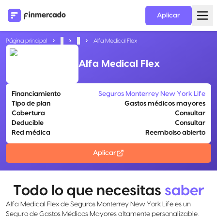
Aplicar
Página principal
...
...
Alfa Medical Flex
Alfa Medical Flex
Financiamiento
Seguros Monterrey New York Life
Tipo de plan
Gastos médicos mayores
Cobertura
Consultar
Deducible
Consultar
Red médica
Reembolso abierto
Aplicar
Todo lo que necesitas
saber
Alfa Medical Flex de Seguros Monterrey New York Life es un
Seguro de Gastos Médicos Mayores altamente personalizable.