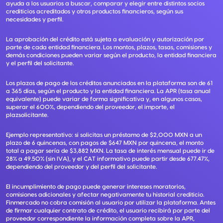
ayuda a los usuarios a buscar, comparar y elegir entre distintos socios
crediticios acreditados y otros productos financieros, según sus
necesidades y perfil.
La aprobación del crédito está sujeta a evaluación y autorización por
parte de cada entidad financiera. Los montos, plazos, tasas, comisiones y
demás condiciones pueden variar según el producto, la entidad financiera
y el perfil del solicitante.
Los plazos de pago de los créditos anunciados en la plataforma son de 61
a 365 días, según el producto y la entidad financiera. La APR (tasa anual
equivalente) puede variar de forma significativa y, en algunos casos,
superar el 600%, dependiendo del proveedor, el importe, el
plazsolicitante.
Ejemplo representativo: si solicitas un préstamo de $2,000 MXN a un
plazo de 6 quincenas, con pagos de $647 MXN por quincena, el monto
total a pagar sería de $3,882 MXN. La tasa de interés mensual puede ir de
28% a 49.50% (sin IVA), y el CAT informativo puede partir desde 677.47%,
dependiendo del proveedor y del perfil del solicitante.
El incumplimiento de pago puede generar intereses moratorios,
comisiones adicionales y afectar negativamente tu historial crediticio.
Finmercado no cobra comisión al usuario por utilizar la plataforma. Antes
de firmar cualquier contrato de crédito, el usuario recibirá por parte del
proveedor correspondiente la información completa sobre la APR,