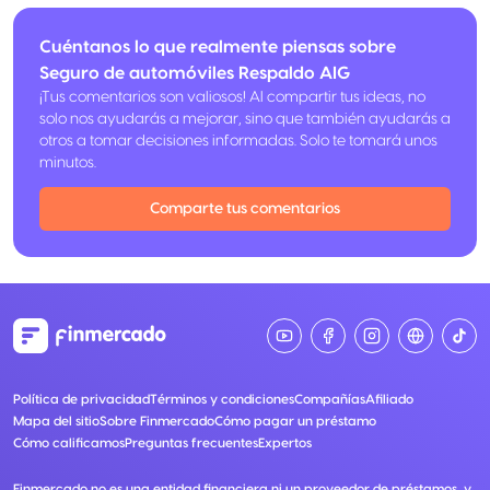
Cuéntanos lo que realmente piensas sobre
Seguro de automóviles Respaldo AIG
¡Tus comentarios son valiosos! Al compartir tus ideas, no
solo nos ayudarás a mejorar, sino que también ayudarás a
otros a tomar decisiones informadas. Solo te tomará unos
minutos.
Comparte tus comentarios
Política de privacidad
Términos y condiciones
Compañías
Afiliado
Mapa del sitio
Sobre Finmercado
Cómo pagar un préstamo
Cómo calificamos
Preguntas frecuentes
Expertos
Finmercado no es una entidad financiera ni un proveedor de préstamos, y