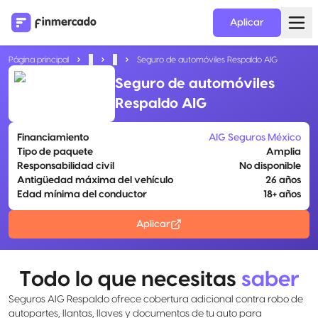
Aplicar
Página principal
...
...
Seguro de automóviles Respaldo AIG
Seguro de automóviles
Respaldo AIG
Financiamiento
AIG Seguros México
Tipo de paquete
Amplia
Responsabilidad civil
No disponible
Antigüedad máxima del vehículo
26 años
Edad mínima del conductor
18+ años
Aplicar
Todo lo que necesitas
saber
Seguros AIG Respaldo ofrece cobertura adicional contra robo de
autopartes, llantas, llaves y documentos de tu auto para