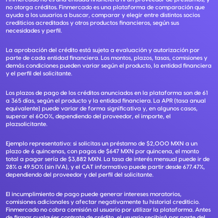
no otorga créditos. Finmercado es una plataforma de comparación que
ayuda a los usuarios a buscar, comparar y elegir entre distintos socios
crediticios acreditados y otros productos financieros, según sus
necesidades y perfil.
La aprobación del crédito está sujeta a evaluación y autorización por
parte de cada entidad financiera. Los montos, plazos, tasas, comisiones y
demás condiciones pueden variar según el producto, la entidad financiera
y el perfil del solicitante.
Los plazos de pago de los créditos anunciados en la plataforma son de 61
a 365 días, según el producto y la entidad financiera. La APR (tasa anual
equivalente) puede variar de forma significativa y, en algunos casos,
superar el 600%, dependiendo del proveedor, el importe, el
plazsolicitante.
Ejemplo representativo: si solicitas un préstamo de $2,000 MXN a un
plazo de 6 quincenas, con pagos de $647 MXN por quincena, el monto
total a pagar sería de $3,882 MXN. La tasa de interés mensual puede ir de
28% a 49.50% (sin IVA), y el CAT informativo puede partir desde 677.47%,
dependiendo del proveedor y del perfil del solicitante.
El incumplimiento de pago puede generar intereses moratorios,
comisiones adicionales y afectar negativamente tu historial crediticio.
Finmercado no cobra comisión al usuario por utilizar la plataforma. Antes
de firmar cualquier contrato de crédito, el usuario recibirá por parte del