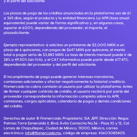
y el perfil del solicitante.
Los plazos de pago de los créditos anunciados en la plataforma son de 61
a 365 días, según el producto y la entidad financiera. La APR (tasa anual
equivalente) puede variar de forma significativa y, en algunos casos,
superar el 600%, dependiendo del proveedor, el importe, el
plazsolicitante.
Ejemplo representativo: si solicitas un préstamo de $2,000 MXN a un
plazo de 6 quincenas, con pagos de $647 MXN por quincena, el monto
total a pagar sería de $3,882 MXN. La tasa de interés mensual puede ir de
28% a 49.50% (sin IVA), y el CAT informativo puede partir desde 677.47%,
dependiendo del proveedor y del perfil del solicitante.
El incumplimiento de pago puede generar intereses moratorios,
comisiones adicionales y afectar negativamente tu historial crediticio.
Finmercado no cobra comisión al usuario por utilizar la plataforma. Antes
de firmar cualquier contrato de crédito, el usuario recibirá por parte del
proveedor correspondiente la información completa sobre la APR,
comisiones, cargos aplicables, calendario de pagos y demás condiciones
del crédito.
Derechos de autor ©
Finmercado
. Propietario:
SIA JEFF
. Dirección:
Regus
Palmas Torre Esmeralda II, Blvd. Ávila Camacho No.36 - Pisos 10 y 12, Col.
Lomas de Chapultepec, Ciudad de México, 11000, México
, correo
electrónico:
info@finmercado.mx
, código de empresa:
43603085405
.