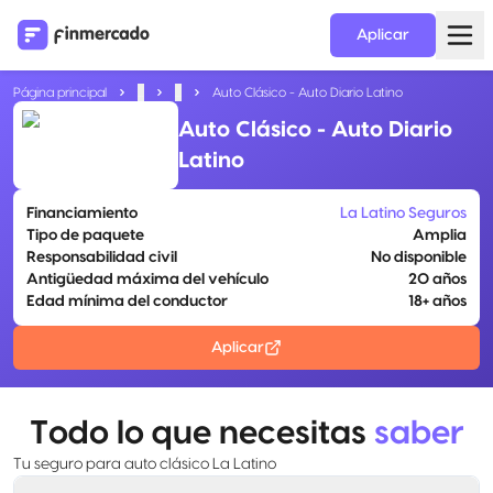
Aplicar
Página principal
...
...
Auto Clásico - Auto Diario Latino
Auto Clásico - Auto Diario
Latino
Financiamiento
La Latino Seguros
Tipo de paquete
Amplia
Responsabilidad civil
No disponible
Antigüedad máxima del vehículo
20 años
Edad mínima del conductor
18+ años
Aplicar
Todo lo que necesitas
saber
Tu seguro para auto clásico La Latino