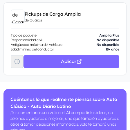
Pickups de Carga Amplia
de
Quálitas
Tipo de paquete
Amplia Plus
Responsabilidad civil
No disponible
Antigüedad máxima del vehículo
No disponible
Edad mínima del conductor
18+ años
Aplicar
Cuéntanos lo que realmente piensas sobre Auto
Clásico - Auto Diario Latino
¡Tus comentarios son valiosos! Al compartir tus ideas, no
solo nos ayudarás a mejorar, sino que también ayudarás a
otros a tomar decisiones informadas. Solo te tomará unos