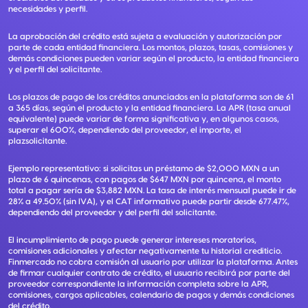
necesidades y perfil.
La aprobación del crédito está sujeta a evaluación y autorización por
parte de cada entidad financiera. Los montos, plazos, tasas, comisiones y
demás condiciones pueden variar según el producto, la entidad financiera
y el perfil del solicitante.
Los plazos de pago de los créditos anunciados en la plataforma son de 61
a 365 días, según el producto y la entidad financiera. La APR (tasa anual
equivalente) puede variar de forma significativa y, en algunos casos,
superar el 600%, dependiendo del proveedor, el importe, el
plazsolicitante.
Ejemplo representativo: si solicitas un préstamo de $2,000 MXN a un
plazo de 6 quincenas, con pagos de $647 MXN por quincena, el monto
total a pagar sería de $3,882 MXN. La tasa de interés mensual puede ir de
28% a 49.50% (sin IVA), y el CAT informativo puede partir desde 677.47%,
dependiendo del proveedor y del perfil del solicitante.
El incumplimiento de pago puede generar intereses moratorios,
comisiones adicionales y afectar negativamente tu historial crediticio.
Finmercado no cobra comisión al usuario por utilizar la plataforma. Antes
de firmar cualquier contrato de crédito, el usuario recibirá por parte del
proveedor correspondiente la información completa sobre la APR,
comisiones, cargos aplicables, calendario de pagos y demás condiciones
del crédito.