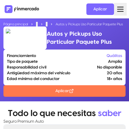
Aplicar
Página principal
...
...
Autos y Pickups Uso Particular Paquete Plus
Autos y Pickups Uso
Particular Paquete Plus
Financiamiento
Quálitas
Tipo de paquete
Amplia
Responsabilidad civil
No disponible
Antigüedad máxima del vehículo
20 años
Edad mínima del conductor
18+ años
Aplicar
Todo lo que necesitas
saber
Seguro Premium Auto