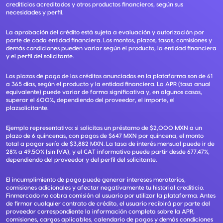
crediticios acreditados y otros productos financieros, según sus
necesidades y perfil.
La aprobación del crédito está sujeta a evaluación y autorización por
parte de cada entidad financiera. Los montos, plazos, tasas, comisiones y
demás condiciones pueden variar según el producto, la entidad financiera
y el perfil del solicitante.
Los plazos de pago de los créditos anunciados en la plataforma son de 61
a 365 días, según el producto y la entidad financiera. La APR (tasa anual
equivalente) puede variar de forma significativa y, en algunos casos,
superar el 600%, dependiendo del proveedor, el importe, el
plazsolicitante.
Ejemplo representativo: si solicitas un préstamo de $2,000 MXN a un
plazo de 6 quincenas, con pagos de $647 MXN por quincena, el monto
total a pagar sería de $3,882 MXN. La tasa de interés mensual puede ir de
28% a 49.50% (sin IVA), y el CAT informativo puede partir desde 677.47%,
dependiendo del proveedor y del perfil del solicitante.
El incumplimiento de pago puede generar intereses moratorios,
comisiones adicionales y afectar negativamente tu historial crediticio.
Finmercado no cobra comisión al usuario por utilizar la plataforma. Antes
de firmar cualquier contrato de crédito, el usuario recibirá por parte del
proveedor correspondiente la información completa sobre la APR,
comisiones, cargos aplicables, calendario de pagos y demás condiciones