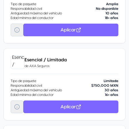
Tipo de paquete
Amplia
Responsabilidad civil
No disponible
Antigüedad máxima del vehículo
10 años
Edad mínima del conductor
18+ años
Aplicar
Esencial / Limitada
de
AXA Seguros
Tipo de paquete
Limitada
Responsabilidad civil
$750,000 MXN
Antigüedad máxima del vehículo
30 años
Edad mínima del conductor
16+ años
Aplicar