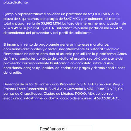
plazsolicitante.
Ejemplo representativo: si solicitas un préstamo de $2,000 MXN a un
plazo de 6 quincenas, con pagos de $647 MXN por quincena, el monto
total a pagar sería de $3,882 MXN. La tasa de interés mensual puede ir de
28% a 49.50% (sin IVA), y el CAT informativo puede partir desde 677.47%,
dependiendo del proveedor y del perfil del solicitante.
El incumplimiento de pago puede generar intereses moratorios,
comisiones adicionales y afectar negativamente tu historial crediticio.
Finmercado no cobra comisión al usuario por utilizar la plataforma. Antes
de firmar cualquier contrato de crédito, el usuario recibirá por parte del
proveedor correspondiente la información completa sobre la APR,
comisiones, cargos aplicables, calendario de pagos y demás condiciones
del crédito.
Derechos de autor ©
Finmercado
. Propietario:
SIA JEFF
. Dirección:
Regus
Palmas Torre Esmeralda II, Blvd. Ávila Camacho No.36 - Pisos 10 y 12, Col.
Lomas de Chapultepec, Ciudad de México, 11000, México
, correo
electrónico:
info@finmercado.mx
, código de empresa:
43603085405
.