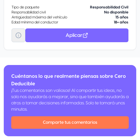
Tipo de paquete
Responsabilidad Civil
Responsabilidad civil
No disponible
Antigüedad máxima del vehículo
15 años
Edad mínima del conductor
18+ años
Aplicar
Cuéntanos lo que realmente piensas sobre Cero
Deducible
¡Tus comentarios son valiosos! Al compartir tus ideas, no
solo nos ayudarás a mejorar, sino que también ayudarás a
otros a tomar decisiones informadas. Solo te tomará unos
minutos.
Comparte tus comentarios