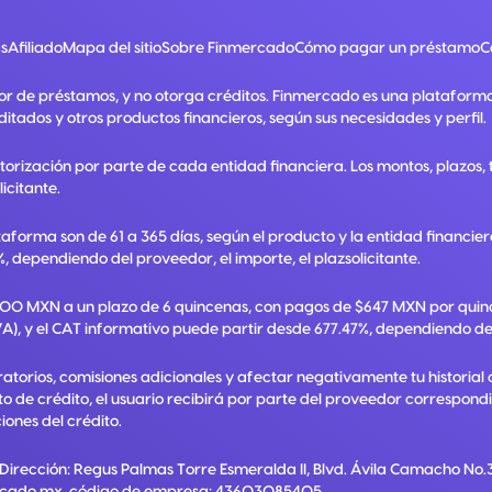
s
Afiliado
Mapa del sitio
Sobre Finmercado
Cómo pagar un préstamo
C
or de préstamos, y no otorga créditos. Finmercado es una plataform
ditados y otros productos financieros, según sus necesidades y perfil.
utorización por parte de cada entidad financiera. Los montos, plazos
licitante.
taforma son de 61 a 365 días, según el producto y la entidad financie
, dependiendo del proveedor, el importe, el plazsolicitante.
,000 MXN a un plazo de 6 quincenas, con pagos de $647 MXN por quinc
A), y el CAT informativo puede partir desde 677.47%, dependiendo del p
torios, comisiones adicionales y afectar negativamente tu historial 
ato de crédito, el usuario recibirá por parte del proveedor correspon
ones del crédito.
 Dirección:
Regus Palmas Torre Esmeralda II, Blvd. Ávila Camacho No.3