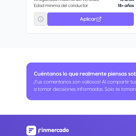
Edad mínima del conductor
18+ años
Aplicar
Cuéntanos lo que realmente piensas so
¡Tus comentarios son valiosos! Al compartir t
a tomar decisiones informadas. Solo te tomar