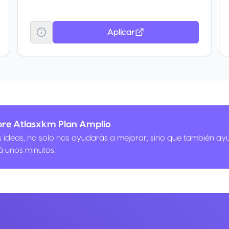
Aplicar
bre Atlasxkm Plan Amplio
us ideas, no solo nos ayudarás a mejorar, sino que también ay
á unos minutos.