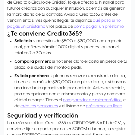
de Crédito o Círculo de Crédito), lo que afecta tu historial para
futuros créditos con cualquier institución, además de generar
la mora diaria de tu contrato. Avisa a Credito365 antes del
vencimiento si ves que no llegas; te dejamos
qué pasa si no
pagas un préstamo
y los pasos de
cómo pagar un préstamo
.
¿Te conviene Credito365?
Solicítalo
si necesitas de $500 a $20,000 con urgencia
real, prefieres trámite 100% digital y puedes liquidar el
total en 7 a 30 días.
Compara primero
si no tienes claro el costo en pesos de tu
plazo, o si dudas del monto a pedir.
Evítalo por ahora
si planeas renovar o arrastrar la deuda,
si necesitas más de $20,000 o un plazo largo, o si buscas
una tasa baja garantizada por contrato. Antes de decidir,
pon dos opciones con el mismo monto y plazo y compara
el total a pagar. Tienes el
comparador de microcréditos
, el
de
créditos personales
y el listado de
préstamos en línea
.
Seguridad y verificación
La razón social tras Credito365 es CREDITO365 S.A.P.I. de C.V., y
conviene fijar un punto: por no ser SOFOM ni banco, su registro