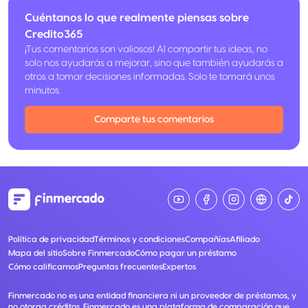
Cuéntanos lo que realmente piensas sobre
Credito365
¡Tus comentarios son valiosos! Al compartir tus ideas, no
solo nos ayudarás a mejorar, sino que también ayudarás a
otros a tomar decisiones informadas. Solo te tomará unos
minutos.
Comparte tus comentarios
Política de privacidad
Términos y condiciones
Compañías
Afiliado
Mapa del sitio
Sobre Finmercado
Cómo pagar un préstamo
Cómo calificamos
Preguntas frecuentes
Expertos
Finmercado no es una entidad financiera ni un proveedor de préstamos, y
no otorga créditos. Finmercado es una plataforma de comparación que