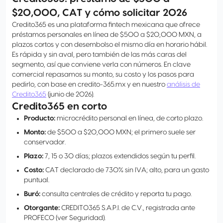
$20,000, CAT y cómo solicitar 2026
Credito365 es una plataforma fintech mexicana que ofrece
préstamos personales en línea de $500 a $20,000 MXN, a
plazos cortos y con desembolso el mismo día en horario hábil.
Es rápida y sin aval, pero también de las más caras del
segmento, así que conviene verla con números. En clave
comercial repasamos su monto, su costo y los pasos para
pedirlo, con base en credito-365.mx y en nuestro
análisis de
Credito365
(junio de 2026).
Credito365 en corto
Producto:
microcrédito personal en línea, de corto plazo.
Monto:
de $500 a $20,000 MXN; el primero suele ser
conservador.
Plazo:
7, 15 o 30 días; plazos extendidos según tu perfil.
Costo:
CAT declarado de 730% sin IVA; alto, para un gasto
puntual.
Buró:
consulta centrales de crédito y reporta tu pago.
Otorgante:
CREDITO365 S.A.P.I. de C.V., registrada ante
PROFECO (ver Seguridad).