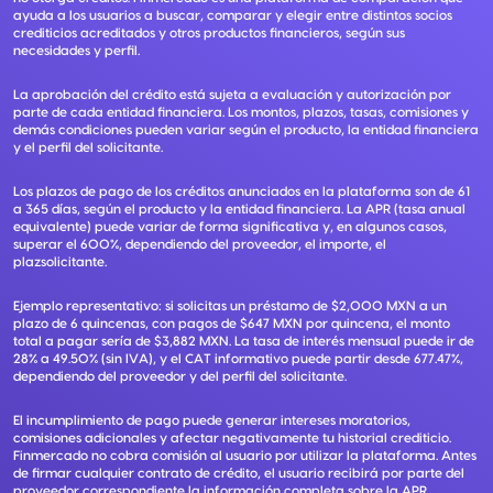
ayuda a los usuarios a buscar, comparar y elegir entre distintos socios
crediticios acreditados y otros productos financieros, según sus
necesidades y perfil.
La aprobación del crédito está sujeta a evaluación y autorización por
parte de cada entidad financiera. Los montos, plazos, tasas, comisiones y
demás condiciones pueden variar según el producto, la entidad financiera
y el perfil del solicitante.
Los plazos de pago de los créditos anunciados en la plataforma son de 61
a 365 días, según el producto y la entidad financiera. La APR (tasa anual
equivalente) puede variar de forma significativa y, en algunos casos,
superar el 600%, dependiendo del proveedor, el importe, el
plazsolicitante.
Ejemplo representativo: si solicitas un préstamo de $2,000 MXN a un
plazo de 6 quincenas, con pagos de $647 MXN por quincena, el monto
total a pagar sería de $3,882 MXN. La tasa de interés mensual puede ir de
28% a 49.50% (sin IVA), y el CAT informativo puede partir desde 677.47%,
dependiendo del proveedor y del perfil del solicitante.
El incumplimiento de pago puede generar intereses moratorios,
comisiones adicionales y afectar negativamente tu historial crediticio.
Finmercado no cobra comisión al usuario por utilizar la plataforma. Antes
de firmar cualquier contrato de crédito, el usuario recibirá por parte del
proveedor correspondiente la información completa sobre la APR,