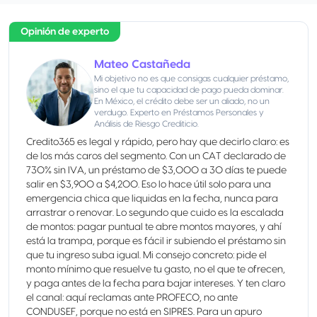
Opinión de experto
Mateo Castañeda
Mi objetivo no es que consigas cualquier préstamo,
sino el que tu capacidad de pago pueda dominar.
En México, el crédito debe ser un aliado, no un
verdugo. Experto en Préstamos Personales y
Análisis de Riesgo Crediticio.
Credito365 es legal y rápido, pero hay que decirlo claro: es
de los más caros del segmento. Con un CAT declarado de
730% sin IVA, un préstamo de $3,000 a 30 días te puede
salir en $3,900 a $4,200. Eso lo hace útil solo para una
emergencia chica que liquidas en la fecha, nunca para
arrastrar o renovar. Lo segundo que cuido es la escalada
de montos: pagar puntual te abre montos mayores, y ahí
está la trampa, porque es fácil ir subiendo el préstamo sin
que tu ingreso suba igual. Mi consejo concreto: pide el
monto mínimo que resuelve tu gasto, no el que te ofrecen,
y paga antes de la fecha para bajar intereses. Y ten claro
el canal: aquí reclamas ante PROFECO, no ante
CONDUSEF, porque no está en SIPRES. Para un apuro