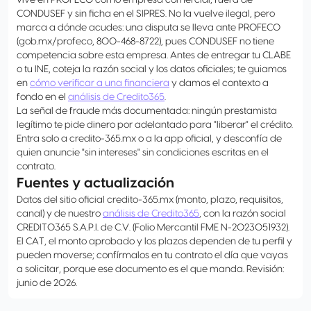
vive en PROFECO como empresa comercial, fuera de
CONDUSEF y sin ficha en el SIPRES. No la vuelve ilegal, pero
marca a dónde acudes: una disputa se lleva ante PROFECO
(gob.mx/profeco, 800-468-8722), pues CONDUSEF no tiene
competencia sobre esta empresa. Antes de entregar tu CLABE
o tu INE, coteja la razón social y los datos oficiales; te guiamos
en
cómo verificar a una financiera
y damos el contexto a
fondo en el
análisis de Credito365
.
La señal de fraude más documentada: ningún prestamista
legítimo te pide dinero por adelantado para "liberar" el crédito.
Entra solo a credito-365.mx o a la app oficial, y desconfía de
quien anuncie "sin intereses" sin condiciones escritas en el
contrato.
Fuentes y actualización
Datos del sitio oficial credito-365.mx (monto, plazo, requisitos,
canal) y de nuestro
análisis de Credito365
, con la razón social
CREDITO365 S.A.P.I. de C.V. (Folio Mercantil FME N-2023051932).
El CAT, el monto aprobado y los plazos dependen de tu perfil y
pueden moverse; confírmalos en tu contrato el día que vayas
a solicitar, porque ese documento es el que manda. Revisión:
junio de 2026.