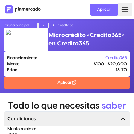
Aplicar
Página principal
...
...
Credito365
Microcrédito «Credito365»
en Credito365
Financiamiento
Credito365
Monto
$100 - $20,000
Edad
18-70
Aplicar
Todo lo que necesitas
saber
Condiciones
Monto mínimo
: