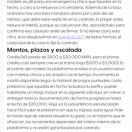
modelo: es útil para una emergencia chica que liquidas en la
fecha, y caro si lo renuevas o lo arrastras. Además de la tasa
ordinaria hay una tasa moratoria diaria por cada día de
retraso, que debe estar explícita en tu contrato. Si pagar antes
reduce el interés, porque se calcula por día, aprovéchalo, pero
confirma esa cláusula antes de firmar. Si no tienes clara esta
cifra, te la desglosamos en
qué es el CAT
; de todas formas, el
costo real de tu caso lo fija tu contrato.
Montos, plazos y escalada
Credito365 presta de $500 a $20,000 MXN, pero el primer
crédito casi siempre cae en el tramo bajo ($500 a $3,000). Es
el patrón del modelo: la plataforma evalúa a un usuario nuevo
con montos chicos y los amplía con el tiempo. Incrementa el
monto disponible según tu historial de pagos puntuales: cada
préstamo que liquidas en fecha actualiza tu perfil y puede
habilitarte un rango mayor en la siguiente solicitud, sin volver a
entregar toda tu documentación, de forma progresiva hasta
el techo de $20,000. Aquí va la advertencia: esa escalada
hace fácil subir el préstamo sin que tu ingreso suba igual. Pide
el monto que de verdad resuelve tu gasto, no el máximo que te
ofrezcan; los incrementos dependen del criterio interno de la
plataforma y no están garantizados por contrato.