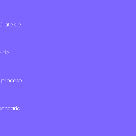
gúrate de
e de
e proceso
 bancaria