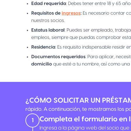
Edad requerida
: Debes tener entre 18 y 65 añ
Requisitos de
ingresos
:
Es necesario contar c
nuestros socios.
Estatus laboral
: Puedes ser empleado, trabaj
empleos, siempre que puedas comprobar estabi
Residencia
: Es requisito indispensable residi
Documentos requeridos
: Para aplicar, neces
domicilio
que esté a tu nombre, así como una
¿CÓMO SOLICITAR UN PRÉSTA
rápido. A continuación, te mostramos los p
Completa el formulario en 
1
Ingresa a la página web del socio que 