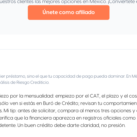
stros clientes las mejores opciones en México. ¡Conviértete 
Únete como afiliado
ier préstamo, sino el que tu capacidad de pago pueda dominar. En Méxi
isis de Riesgo Crediticio.
o por la mensualidad: empiezo por el CAT, el plazo y el costo
o sólo ven si estás en Buró de Crédito; revisan tu comportamie
. Mi tip: antes de solicitar, compara al menos tres opciones 
ifica que la financiera aparezca en registros oficiales como
detente. Un buen crédito debe darte claridad, no presión.