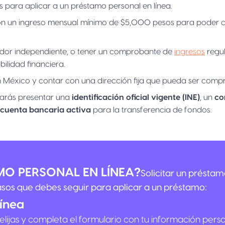
os para aplicar a un préstamo personal en línea.
on un ingreso mensual mínimo de $5,000 pesos para poder cal
ador independiente, o tener un comprobante de
ingresos
regu
lidad financiera.
r en México y contar con una dirección fija que pueda ser com
itarás presentar una
identificación oficial vigente (INE)
, un
co
cuenta bancaria activa
para la transferencia de fondos.
MO PERSONAL EN LÍNEA?
Solicitar un préstam
asos que debes seguir para aplicar a un préstamo:
línea
elijas y completa el formulario con tu información perso