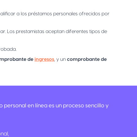
ificar a los préstamos personales ofrecidos por
lar. Los prestamistas aceptan diferentes tipos de
probada.
mprobante de
ingresos
, y un
comprobante de
o personal en línea es un proceso sencillo y
nal,