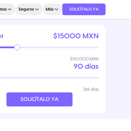
tas
Seguros
Más
SOLICÍTALO YA
$
15000
MXN
ad
N
$50,000 MXN
90
días
365 días
SOLICÍTALO YA