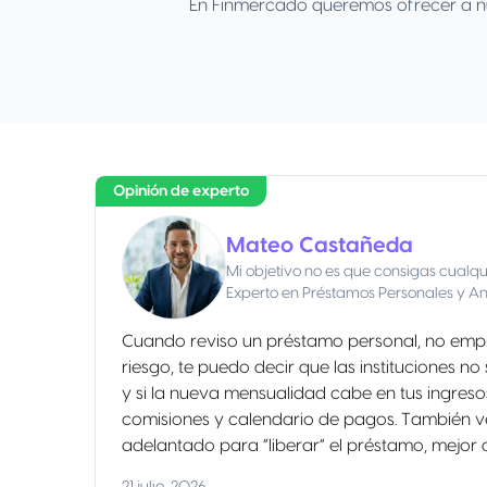
En Finmercado queremos ofrecer a nue
Opinión de experto
Mateo Castañeda
Mi objetivo no es que consigas cualqu
Experto en Préstamos Personales y Anál
Cuando reviso un préstamo personal, no empiez
riesgo, te puedo decir que las instituciones n
y si la nueva mensualidad cabe en tus ingresos
comisiones y calendario de pagos. También ver
adelantado para “liberar” el préstamo, mejor 