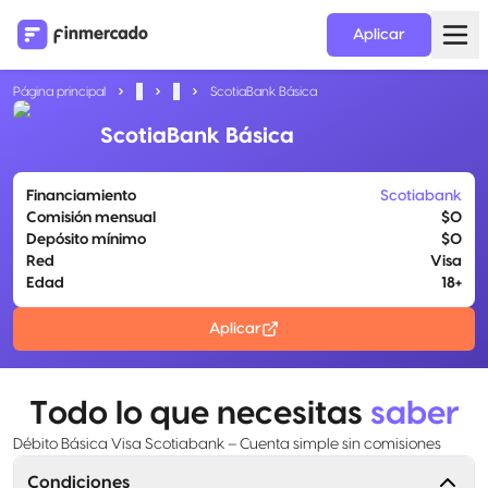
Aplicar
Página principal
...
...
ScotiaBank Básica
ScotiaBank Básica
Financiamiento
Scotiabank
Comisión mensual
$0
Depósito mínimo
$0
Red
Visa
Edad
18+
Aplicar
Todo lo que necesitas
saber
Débito Básica Visa Scotiabank – Cuenta simple sin comisiones
Condiciones