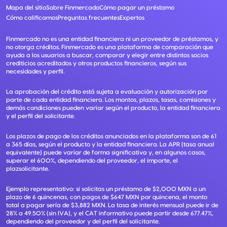
Mapa del sitio
Sobre Finmercado
Cómo pagar un préstamo
Cómo calificamos
Preguntas frecuentes
Expertos
Finmercado no es una entidad financiera ni un proveedor de préstamos, y
no otorga créditos. Finmercado es una plataforma de comparación que
ayuda a los usuarios a buscar, comparar y elegir entre distintos socios
crediticios acreditados y otros productos financieros, según sus
necesidades y perfil.
La aprobación del crédito está sujeta a evaluación y autorización por
parte de cada entidad financiera. Los montos, plazos, tasas, comisiones y
demás condiciones pueden variar según el producto, la entidad financiera
y el perfil del solicitante.
Los plazos de pago de los créditos anunciados en la plataforma son de 61
a 365 días, según el producto y la entidad financiera. La APR (tasa anual
equivalente) puede variar de forma significativa y, en algunos casos,
superar el 600%, dependiendo del proveedor, el importe, el
plazsolicitante.
Ejemplo representativo: si solicitas un préstamo de $2,000 MXN a un
plazo de 6 quincenas, con pagos de $647 MXN por quincena, el monto
total a pagar sería de $3,882 MXN. La tasa de interés mensual puede ir de
28% a 49.50% (sin IVA), y el CAT informativo puede partir desde 677.47%,
dependiendo del proveedor y del perfil del solicitante.