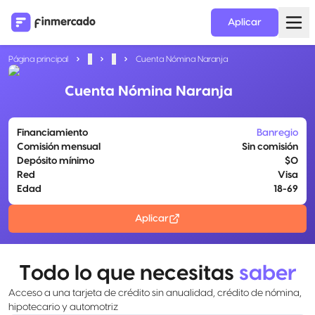
Aplicar
Página principal
...
...
Cuenta Nómina Naranja
Cuenta Nómina Naranja
Financiamiento
Banregio
Comisión mensual
Sin comisión
Depósito mínimo
$0
Red
Visa
Edad
18-69
Aplicar
Todo lo que necesitas
saber
Acceso a una tarjeta de crédito sin anualidad, crédito de nómina,
hipotecario y automotriz