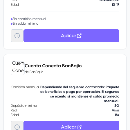
Red
Mastercard
Edad
13-17
Sin comisión mensual
Sin saldo mínimo
Aplicar
Cuenta Conecta BanBajío
de
BanBajío
Comisión mensual
Dependiendo del esquema contratado: Paquete
de beneficios o pago por operación. El segundo
se exenta si mantienes el saldo promedio
mensual.
Depósito mínimo
$0
Red
Visa
Edad
18+
Aplicar