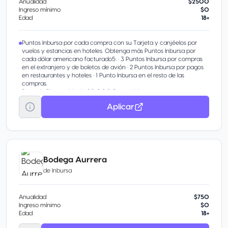
Anualidad
$2500
Ingreso mínimo
$0
Edad
18+
Puntos Inbursa por cada compra con su Tarjeta y canjéelos por
vuelos y estancias en hoteles. Obtenga más Puntos Inbursa por
cada dólar americano facturado5: • 3 Puntos Inbursa por compras
en el extranjero y de boletos de avión • 2 Puntos Inbursa por pagos
en restaurantes y hoteles • 1 Punto Inbursa en el resto de las
compras.
Bono de Bienvenida de 20,000 Puntos Inbursa.
3 y 6 Meses sin Intereses en compras en el extranjero, boletos de
Aplicar
avión y hoteles.
Meses sin Intereses en establecimientos participantes en la
República Mexicana.
Club de Descuentos en restaurantes, fitness, entretenimiento,
departamentales y más.
Aeroméxico Rewards: Obtenga un Punto Aeroméxico Rewards por
cada punto, con los cuales podrá:- Comprar boletos de avión para
Bodega Aurrera
volar con Aeroméxico y las aerolíneas SkyTeamTM. - Adquirir
de
Inbursa
productos de vuelo como equipaje documentado, ascensos a
Cabina Premier y mucho más.
Anualidad
$750
Ingreso mínimo
$0
Edad
18+