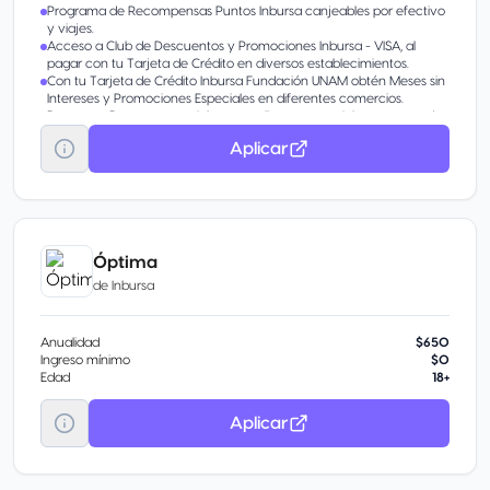
Programa de Recompensas Puntos Inbursa canjeables por efectivo
y viajes.
Acceso a Club de Descuentos y Promociones Inbursa - VISA, al
pagar con tu Tarjeta de Crédito en diversos establecimientos.
Con tu Tarjeta de Crédito Inbursa Fundación UNAM obtén Meses sin
Intereses y Promociones Especiales en diferentes comercios.
Programa Recompensas Inbursa, recibe un punto Inbursa por cada
dólar facturado2, los cuales puedes canjear por: Efectivo:
Aplicar
Equivalente a un peso por cada 10 puntos que podrás abonar al
saldo de tu Tarjeta de Crédito Inbursa, Aeroméxico Rewards, Vuelos,
Hospedajes.
Descuentos Especiales en miles de establecimientos comerciales al
pagar con tu Tarjeta de Crédito Inbursa Fundación UNAM en
diversas categorías como son: Restaurantes, Fitness,
Entretenimiento, Tiendas Departamentales.
Óptima
Descuento en tiendas Sanborns.
de
Inbursa
Anualidad
$650
Ingreso mínimo
$0
Edad
18+
Aplicar