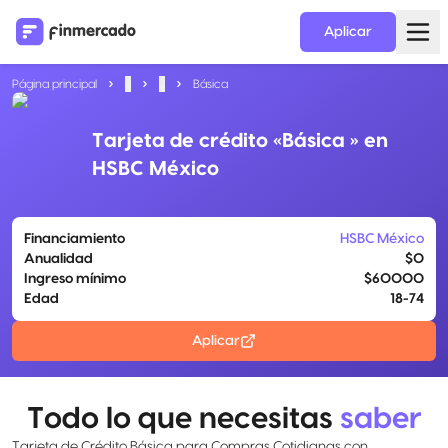
Aplicar
Página principal
...
...
Básica
Tarjeta de crédito «Básica » en
HSBC México
Financiamiento
HSBC México
Anualidad
$0
Ingreso mínimo
$60000
Edad
18-74
Aplicar
Todo lo que necesitas
saber
Tarjeta de Crédito Básica para Compras Cotidianas con