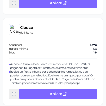
Aplicar
Clásica
de
Inbursa
Anualidad
$390
Ingreso mínimo
$0
Edad
18+
Acceso a Club de Descuentos y Promociones Inbursa - VISA, al
pagar con tu Tarjeta de Crédito en diversos establecimientos.
Recibe un Punto Inbursa por cada dólar facturado, los que se
pueden canjear por efectivo: Equivalente a un peso por cada 10
puntos que podrás abonar al saldo de tu Tarjeta de Crédito Inbursa.
También por aeroméxico rewards, vuelos y hospedaje.
Club de descuentos en restaurantes, fitness, entretenimiento y
tiendas departamentales.
Aplicar
Descuentos en tiendas Sanborns de la República Mexicana.