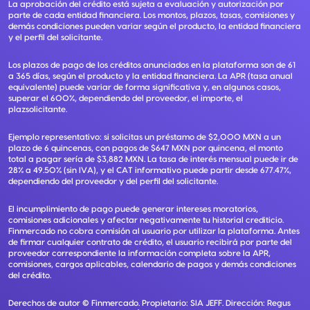
La aprobación del crédito está sujeta a evaluación y autorización por
parte de cada entidad financiera. Los montos, plazos, tasas, comisiones y
demás condiciones pueden variar según el producto, la entidad financiera
y el perfil del solicitante.
Los plazos de pago de los créditos anunciados en la plataforma son de 61
a 365 días, según el producto y la entidad financiera. La APR (tasa anual
equivalente) puede variar de forma significativa y, en algunos casos,
superar el 600%, dependiendo del proveedor, el importe, el
plazsolicitante.
Ejemplo representativo: si solicitas un préstamo de $2,000 MXN a un
plazo de 6 quincenas, con pagos de $647 MXN por quincena, el monto
total a pagar sería de $3,882 MXN. La tasa de interés mensual puede ir de
28% a 49.50% (sin IVA), y el CAT informativo puede partir desde 677.47%,
dependiendo del proveedor y del perfil del solicitante.
El incumplimiento de pago puede generar intereses moratorios,
comisiones adicionales y afectar negativamente tu historial crediticio.
Finmercado no cobra comisión al usuario por utilizar la plataforma. Antes
de firmar cualquier contrato de crédito, el usuario recibirá por parte del
proveedor correspondiente la información completa sobre la APR,
comisiones, cargos aplicables, calendario de pagos y demás condiciones
del crédito.
Derechos de autor ©
Finmercado
. Propietario:
SIA JEFF
. Dirección:
Regus