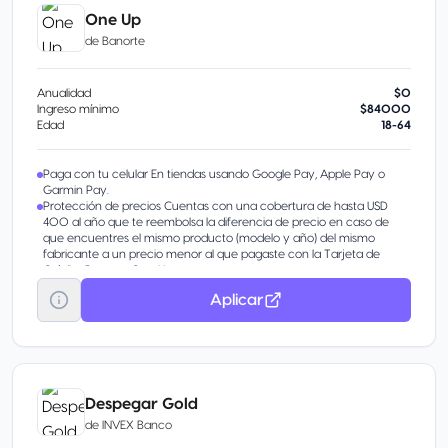
One Up
de
Banorte
Anualidad
$0
Ingreso mínimo
$84000
Edad
18-64
Paga con tu celular En tiendas usando Google Pay, Apple Pay o
Garmin Pay.
Protección de precios Cuentas con una cobertura de hasta USD
400 al año que te reembolsa la diferencia de precio en caso de
que encuentres el mismo producto (modelo y año) del mismo
fabricante a un precio menor al que pagaste con la Tarjeta de
Crédito Banorte One Up.
Blindaje Banorte Cubrimos cargos no reconocidos al 100% hasta 48
Aplicar
horas antes de que los reportes.
Personaliza tu tarjeta a tu estilo de vida Elige entre gamer, lifestyle o
wellness y decide tanto tu día de pago como si deseas que tu
tarjeta lleve tus datos.
Banca Digital Administra tu tarjeta desde Banorte Móvil y Banco en
Línea: consulta saldos, difiere compras y más.
Activa tus pagos automáticos Solicita el cargo automático de tus
Despegar Gold
servicios a tu tarjeta de crédito y olvídate de las fechas de pago.
de
INVEX Banco
Visa también está a tu lado Tu tarjeta cuenta con todo el respaldo
de Visa para que vivas con libertad y que cada compra sea