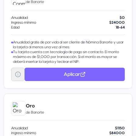
de
Banorte
Anualidad
$0
Ingreso mínimo
$24000
Edad
18-64
Anualidad gratis de por vida al ser cliente de Nómina Banorte y usar
la tarjeta al menos una vez al mes.
Tu tarjeta cuenta con tecnología de pago sin contacto. El monto
máximo es de $1,000 por transacción. Si el monto es mayor se
deberá insertar la tarjeta y teclear el NIP.
Aplicar
Oro
de
Banorte
Anualidad
$1150
Ingreso mínimo
$84000