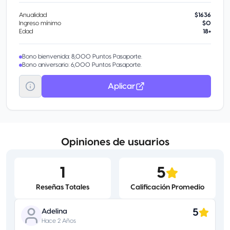
especial.
Anualidad
$1636
Protegemos tus pertenencias Cuentas con una cobertura sin costo
Ingreso mínimo
$0
por el robo de tu celular, bolso, identificación oficial, llaves y daño de
Edad
18+
pantalla a tu celular.
Bono bienvenida: 8,000 Puntos Pasaporte.
Bono aniversario: 6,000 Puntos Pasaporte.
Aplicar
Opiniones de usuarios
1
5
Reseñas Totales
Calificación Promedio
5
Adelina
Hace 2 Años