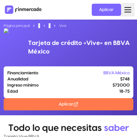
Aplicar
Página principal
...
...
Vive
Tarjeta de crédito «Vive» en BBVA
México
Financiamiento
BBVA México
Anualidad
$748
Ingreso mínimo
$72000
Edad
18-75
Aplicar
Todo lo que necesitas
saber
Tarjeta Vive BBVA