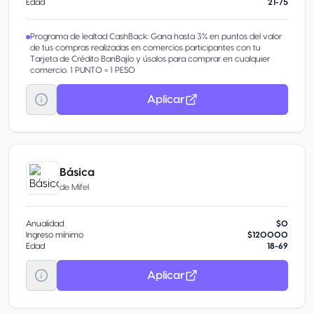
Edad
21-75
Programa de lealtad CashBack: Gana hasta 3% en puntos del valor
de tus compras realizadas en comercios participantes con tu
Tarjeta de Crédito BanBajío y úsalos para comprar en cualquier
comercio. 1 PUNTO = 1 PESO
Aplicar
Básica
de
Mifel
Anualidad
$0
Ingreso mínimo
$120000
Edad
18-69
Aplicar