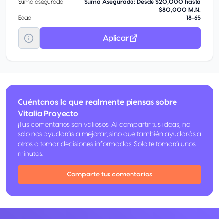
Suma asegurada
Suma Asegurada: Desde $20,000 hasta
$80,000 M.N.
Edad
18-65
Aplicar
Cuéntanos lo que realmente piensas sobre
Vitalia Proyecto
¡Tus comentarios son valiosos! Al compartir tus ideas, no
solo nos ayudarás a mejorar, sino que también ayudarás a
otros a tomar decisiones informadas. Solo te tomará unos
minutos.
Comparte tus comentarios