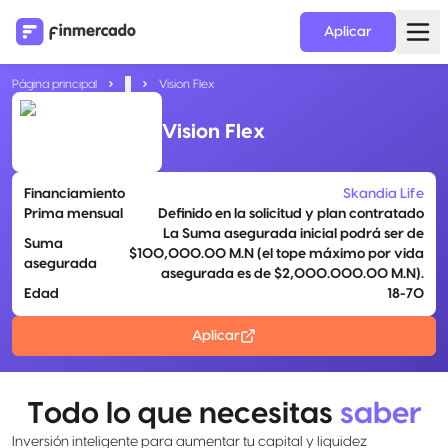
Aplicar
Página principal
...
Vision Flex
Vision Flex
Financiamiento
Skandia Life
Prima mensual
Definido en la solicitud y plan contratado
La Suma asegurada inicial podrá ser de
Suma
$100,000.00 M.N (el tope máximo por vida
asegurada
asegurada es de $2,000.000.00 M.N).
Edad
18-70
Aplicar
Todo lo que necesitas
saber
Inversión inteligente para aumentar tu capital y liquidez