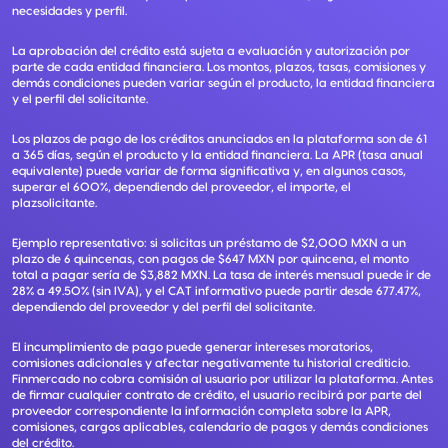
necesidades y perfil.
La aprobación del crédito está sujeta a evaluación y autorización por
parte de cada entidad financiera. Los montos, plazos, tasas, comisiones y
demás condiciones pueden variar según el producto, la entidad financiera
y el perfil del solicitante.
Los plazos de pago de los créditos anunciados en la plataforma son de 61
a 365 días, según el producto y la entidad financiera. La APR (tasa anual
equivalente) puede variar de forma significativa y, en algunos casos,
superar el 600%, dependiendo del proveedor, el importe, el
plazsolicitante.
Ejemplo representativo: si solicitas un préstamo de $2,000 MXN a un
plazo de 6 quincenas, con pagos de $647 MXN por quincena, el monto
total a pagar sería de $3,882 MXN. La tasa de interés mensual puede ir de
28% a 49.50% (sin IVA), y el CAT informativo puede partir desde 677.47%,
dependiendo del proveedor y del perfil del solicitante.
El incumplimiento de pago puede generar intereses moratorios,
comisiones adicionales y afectar negativamente tu historial crediticio.
Finmercado no cobra comisión al usuario por utilizar la plataforma. Antes
de firmar cualquier contrato de crédito, el usuario recibirá por parte del
proveedor correspondiente la información completa sobre la APR,
comisiones, cargos aplicables, calendario de pagos y demás condiciones
del crédito.