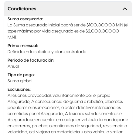
Condiciones
Suma asegurada
:
La Suma asegurada inicial podrá ser de $100,000.00 M.N (el
tope máximo por vida asegurada es de $2,000.000.00
M.N).
Prima mensual
:
Definido en la solicitud y plan contratado
Periodo de facturación
:
Anual
Tipo de pago
:
Suma global
Exclusiones
:
A lesiones provocadas voluntariamente por el propio
Asegurado, A consecuencia de guerra o rebelión, alborotos
populares o insurrecciones, o actos delictivos intencionales
cometidos por el Asegurado., A lesiones sufridas mientras el
Asegurado se encuentre en cualquier vehículo tomando parte
en carreras, pruebas o contiendas de seguridad, resistencia o
velocidad, o si viajara en motocicleta u otro vehículo similar