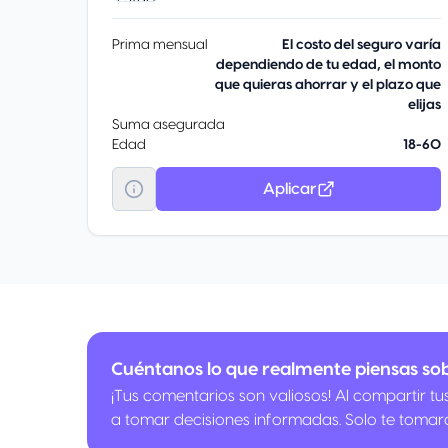
Prima mensual
El costo del seguro varía
dependiendo de tu edad, el monto
que quieras ahorrar y el plazo que
elijas
Suma asegurada
Edad
18-60
Aplicar
Cuéntanos lo que realmente piensas s
¡Tus comentarios son valiosos! Al compartir t
a tomar decisiones informadas. Solo te tomar