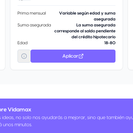
Prima mensual
Variable según edad y suma
asegurada
Suma asegurada
La suma asegurada
corresponde al saldo pendiente
del crédito hipotecario
Edad
18-80
Aplicar
obre Vidamax
us ideas, no solo nos ayudarás a mejorar, sino que también ay
á unos minutos.