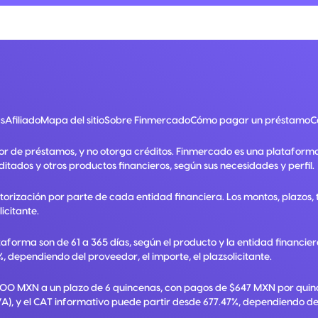
s
Afiliado
Mapa del sitio
Sobre Finmercado
Cómo pagar un préstamo
C
or de préstamos, y no otorga créditos. Finmercado es una plataform
ditados y otros productos financieros, según sus necesidades y perfil.
utorización por parte de cada entidad financiera. Los montos, plazos
licitante.
taforma son de 61 a 365 días, según el producto y la entidad financie
, dependiendo del proveedor, el importe, el plazsolicitante.
,000 MXN a un plazo de 6 quincenas, con pagos de $647 MXN por quinc
A), y el CAT informativo puede partir desde 677.47%, dependiendo del p