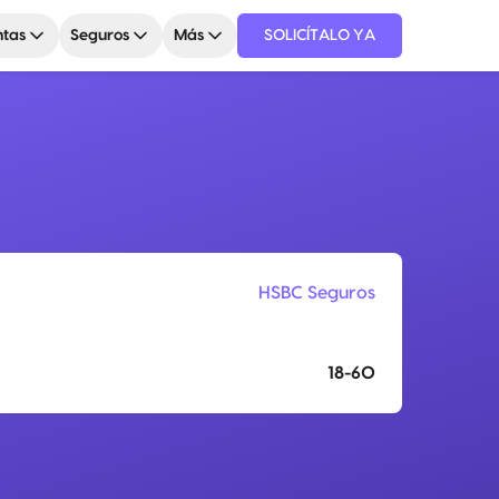
tas
Seguros
Más
SOLICÍTALO YA
HSBC Seguros
18-60