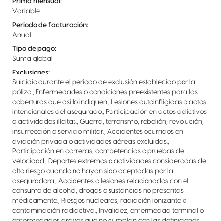
Prima mensual
:
Variable
Periodo de facturación
:
Anual
Tipo de pago
:
Suma global
Exclusiones
:
Suicidio durante el periodo de exclusión establecido por la
póliza., Enfermedades o condiciones preexistentes para las
coberturas que así lo indiquen., Lesiones autoinfligidas o actos
intencionales del asegurado., Participación en actos delictivos
o actividades ilícitas., Guerra, terrorismo, rebelión, revolución,
insurrección o servicio militar., Accidentes ocurridos en
aviación privada o actividades aéreas excluidas.,
Participación en carreras, competencias o pruebas de
velocidad., Deportes extremos o actividades consideradas de
alto riesgo cuando no hayan sido aceptadas por la
aseguradora., Accidentes o lesiones relacionados con el
consumo de alcohol, drogas o sustancias no prescritas
médicamente., Riesgos nucleares, radiación ionizante o
contaminación radiactiva., Invalidez, enfermedad terminal o
enfermedades graves que no cumplan con las definiciones