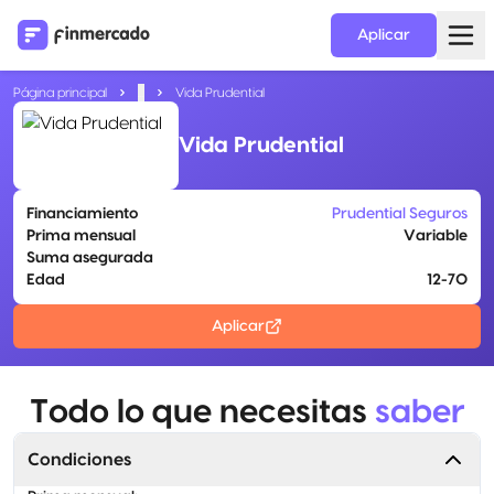
Aplicar
Página principal
...
Vida Prudential
Vida Prudential
Financiamiento
Prudential Seguros
Prima mensual
Variable
Suma asegurada
Edad
12-70
Aplicar
Todo lo que necesitas
saber
Condiciones