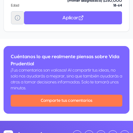
(Primer diagnóstico) $250,000
Edad
18-64
Aplicar
Cuéntanos lo que realmente piensas sobre Vida
Prudential
¡Tus comentarios son valiosos! Al compartir tus ideas, no
solo nos ayudarás a mejorar, sino que también ayudarás a
otros a tomar decisiones informadas. Solo te tomará unos
minutos.
Comparte tus comentarios