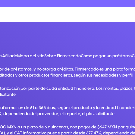
s
Afiliado
Mapa del sitio
Sobre Finmercado
Cómo pagar un préstamo
C
or de préstamos, y no otorga créditos. Finmercado es una plataform
ditados y otros productos financieros, según sus necesidades y perfil.
utorización por parte de cada entidad financiera. Los montos, plazos
licitante.
taforma son de 61 a 365 días, según el producto y la entidad financie
, dependiendo del proveedor, el importe, el plazsolicitante.
,000 MXN a un plazo de 6 quincenas, con pagos de $647 MXN por quinc
A), y el CAT informativo puede partir desde 677.47%, dependiendo del p