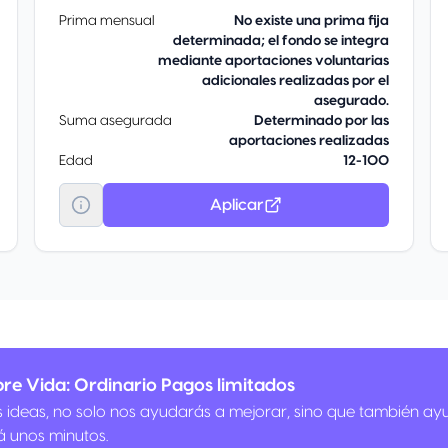
Prima mensual
No existe una prima fija
determinada; el fondo se integra
mediante aportaciones voluntarias
adicionales realizadas por el
asegurado.
Suma asegurada
Determinado por las
aportaciones realizadas
Edad
12-100
Aplicar
re Vida: Ordinario Pagos limitados
us ideas, no solo nos ayudarás a mejorar, sino que también ay
á unos minutos.