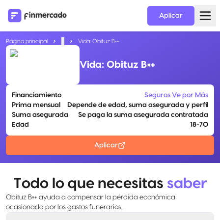
Aplicar
Página principal
...
Vida: Obituz B×+
Vida: Obituz B×+
Financiamiento
Seguros Ve por Más
Prima mensual
Depende de edad, suma asegurada y perfil
Suma asegurada
Se paga la suma asegurada contratada
Edad
18-70
Aplicar
Todo lo que necesitas
saber
Obituz B×+ ayuda a compensar la pérdida económica
ocasionada por los gastos funerarios.