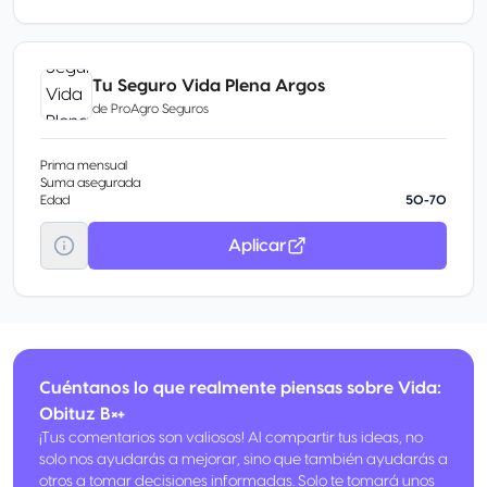
Tu Seguro Vida Plena Argos
de
ProAgro Seguros
Prima mensual
Suma asegurada
Edad
50-70
Aplicar
Cuéntanos lo que realmente piensas sobre Vida:
Obituz B×+
¡Tus comentarios son valiosos! Al compartir tus ideas, no
solo nos ayudarás a mejorar, sino que también ayudarás a
otros a tomar decisiones informadas. Solo te tomará unos