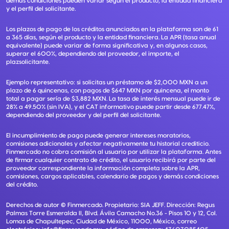
demás condiciones pueden variar según el producto, la entidad financiera
y el perfil del solicitante.
Los plazos de pago de los créditos anunciados en la plataforma son de 61
a 365 días, según el producto y la entidad financiera. La APR (tasa anual
equivalente) puede variar de forma significativa y, en algunos casos,
superar el 600%, dependiendo del proveedor, el importe, el
plazsolicitante.
Ejemplo representativo: si solicitas un préstamo de $2,000 MXN a un
plazo de 6 quincenas, con pagos de $647 MXN por quincena, el monto
total a pagar sería de $3,882 MXN. La tasa de interés mensual puede ir de
28% a 49.50% (sin IVA), y el CAT informativo puede partir desde 677.47%,
dependiendo del proveedor y del perfil del solicitante.
El incumplimiento de pago puede generar intereses moratorios,
comisiones adicionales y afectar negativamente tu historial crediticio.
Finmercado no cobra comisión al usuario por utilizar la plataforma. Antes
de firmar cualquier contrato de crédito, el usuario recibirá por parte del
proveedor correspondiente la información completa sobre la APR,
comisiones, cargos aplicables, calendario de pagos y demás condiciones
del crédito.
Derechos de autor ©
Finmercado
. Propietario:
SIA JEFF
. Dirección:
Regus
Palmas Torre Esmeralda II, Blvd. Ávila Camacho No.36 - Pisos 10 y 12, Col.
Lomas de Chapultepec, Ciudad de México, 11000, México
, correo