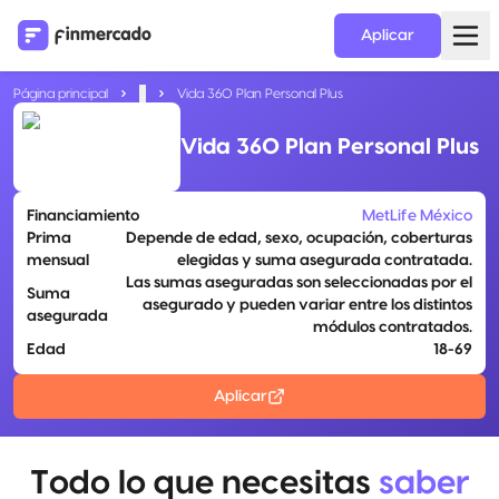
Aplicar
Página principal
...
Vida 360 Plan Personal Plus
Vida 360 Plan Personal Plus
Financiamiento
MetLife México
Prima
Depende de edad, sexo, ocupación, coberturas
mensual
elegidas y suma asegurada contratada.
Las sumas aseguradas son seleccionadas por el
Suma
asegurado y pueden variar entre los distintos
asegurada
módulos contratados.
Edad
18-69
Aplicar
Todo lo que necesitas
saber