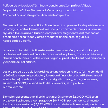
Política de privacidad
Términos y condiciones
Compañías
Afiliado
Mapa del sitio
Sobre Finmercado
Cómo pagar un préstamo
Cómo calificamos
Preguntas frecuentes
Expertos
Finmercado no es una entidad financiera ni un proveedor de préstamos, y
no otorga créditos. Finmercado es una plataforma de comparación que
ayuda a los usuarios a buscar, comparar y elegir entre distintos socios
crediticios acreditados y otros productos financieros, según sus
necesidades y perfil.
La aprobación del crédito está sujeta a evaluación y autorización por
parte de cada entidad financiera. Los montos, plazos, tasas, comisiones y
demás condiciones pueden variar según el producto, la entidad financiera
y el perfil del solicitante.
Los plazos de pago de los créditos anunciados en la plataforma son de 61
a 365 días, según el producto y la entidad financiera. La APR (tasa anual
equivalente) puede variar de forma significativa y, en algunos casos,
superar el 600%, dependiendo del proveedor, el importe, el
plazsolicitante.
Ejemplo representativo: si solicitas un préstamo de $2,000 MXN a un
plazo de 6 quincenas, con pagos de $647 MXN por quincena, el monto
total a pagar sería de $3,882 MXN. La tasa de interés mensual puede ir de