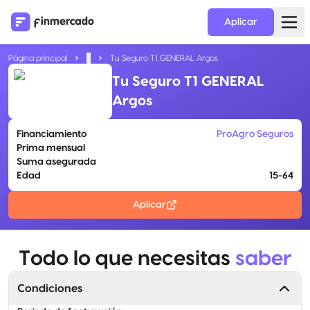
Aplicar
Página principal
...
Tu Seguro T1 GENERAL Argos
Tu Seguro T1 GENERAL
Argos
Financiamiento
ProAgro Seguros
Prima mensual
Suma asegurada
Edad
15-64
Aplicar
Todo lo que necesitas
saber
Condiciones