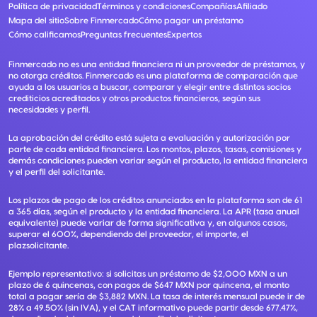
Política de privacidad
Términos y condiciones
Compañías
Afiliado
Mapa del sitio
Sobre Finmercado
Cómo pagar un préstamo
Cómo calificamos
Preguntas frecuentes
Expertos
Finmercado no es una entidad financiera ni un proveedor de préstamos, y
no otorga créditos. Finmercado es una plataforma de comparación que
ayuda a los usuarios a buscar, comparar y elegir entre distintos socios
crediticios acreditados y otros productos financieros, según sus
necesidades y perfil.
La aprobación del crédito está sujeta a evaluación y autorización por
parte de cada entidad financiera. Los montos, plazos, tasas, comisiones y
demás condiciones pueden variar según el producto, la entidad financiera
y el perfil del solicitante.
Los plazos de pago de los créditos anunciados en la plataforma son de 61
a 365 días, según el producto y la entidad financiera. La APR (tasa anual
equivalente) puede variar de forma significativa y, en algunos casos,
superar el 600%, dependiendo del proveedor, el importe, el
plazsolicitante.
Ejemplo representativo: si solicitas un préstamo de $2,000 MXN a un
plazo de 6 quincenas, con pagos de $647 MXN por quincena, el monto
total a pagar sería de $3,882 MXN. La tasa de interés mensual puede ir de
28% a 49.50% (sin IVA), y el CAT informativo puede partir desde 677.47%,