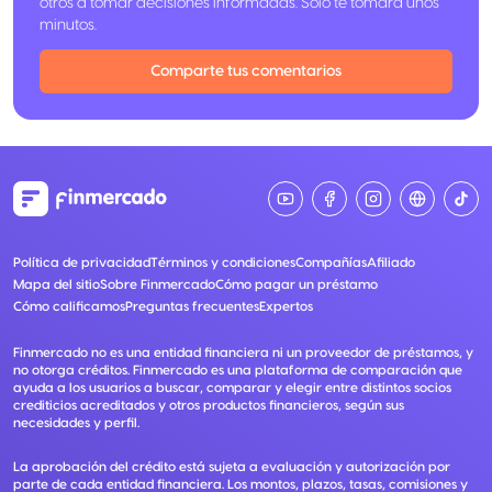
otros a tomar decisiones informadas. Solo te tomará unos
minutos.
Comparte tus comentarios
Política de privacidad
Términos y condiciones
Compañías
Afiliado
Mapa del sitio
Sobre Finmercado
Cómo pagar un préstamo
Cómo calificamos
Preguntas frecuentes
Expertos
Finmercado no es una entidad financiera ni un proveedor de préstamos, y
no otorga créditos. Finmercado es una plataforma de comparación que
ayuda a los usuarios a buscar, comparar y elegir entre distintos socios
crediticios acreditados y otros productos financieros, según sus
necesidades y perfil.
La aprobación del crédito está sujeta a evaluación y autorización por
parte de cada entidad financiera. Los montos, plazos, tasas, comisiones y