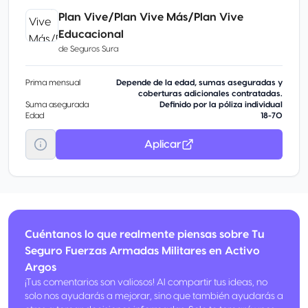
Plan Vive/Plan Vive Más/Plan Vive
Educacional
de
Seguros Sura
Prima mensual
Depende de la edad, sumas aseguradas y
coberturas adicionales contratadas.
Suma asegurada
Definido por la póliza individual
Edad
18-70
Aplicar
Cuéntanos lo que realmente piensas sobre Tu
Seguro Fuerzas Armadas Militares en Activo
Argos
¡Tus comentarios son valiosos! Al compartir tus ideas, no
solo nos ayudarás a mejorar, sino que también ayudarás a