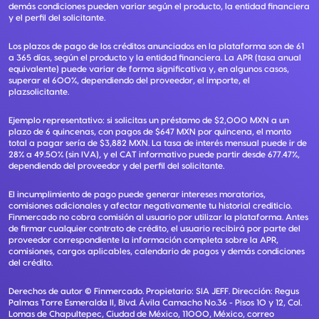
demás condiciones pueden variar según el producto, la entidad financiera
y el perfil del solicitante.
Los plazos de pago de los créditos anunciados en la plataforma son de 61
a 365 días, según el producto y la entidad financiera. La APR (tasa anual
equivalente) puede variar de forma significativa y, en algunos casos,
superar el 600%, dependiendo del proveedor, el importe, el
plazsolicitante.
Ejemplo representativo: si solicitas un préstamo de $2,000 MXN a un
plazo de 6 quincenas, con pagos de $647 MXN por quincena, el monto
total a pagar sería de $3,882 MXN. La tasa de interés mensual puede ir de
28% a 49.50% (sin IVA), y el CAT informativo puede partir desde 677.47%,
dependiendo del proveedor y del perfil del solicitante.
El incumplimiento de pago puede generar intereses moratorios,
comisiones adicionales y afectar negativamente tu historial crediticio.
Finmercado no cobra comisión al usuario por utilizar la plataforma. Antes
de firmar cualquier contrato de crédito, el usuario recibirá por parte del
proveedor correspondiente la información completa sobre la APR,
comisiones, cargos aplicables, calendario de pagos y demás condiciones
del crédito.
Derechos de autor ©
Finmercado
. Propietario:
SIA JEFF
. Dirección:
Regus
Palmas Torre Esmeralda II, Blvd. Ávila Camacho No.36 - Pisos 10 y 12, Col.
Lomas de Chapultepec, Ciudad de México, 11000, México
, correo