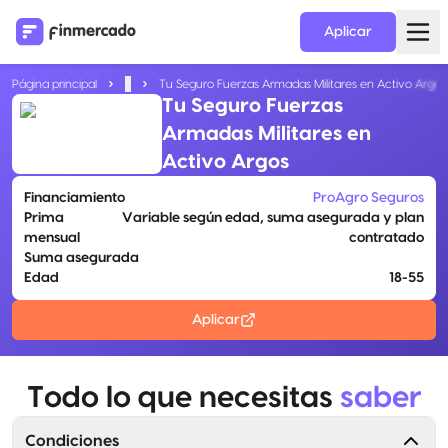
Aplicar
Página principal
...
Tu Seguro Fuerzas Armadas Militares en Activo Argos
Tu Seguro Fuerzas
Armadas Militares en
Activo Argos
Financiamiento
ProAgro Seguros
Prima
Variable según edad, suma asegurada y plan
mensual
contratado
Suma asegurada
Edad
18-55
Aplicar
Todo lo que necesitas
saber
Condiciones