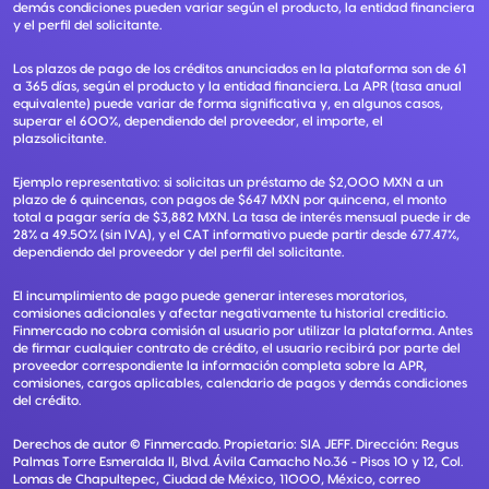
demás condiciones pueden variar según el producto, la entidad financiera
y el perfil del solicitante.
Los plazos de pago de los créditos anunciados en la plataforma son de 61
a 365 días, según el producto y la entidad financiera. La APR (tasa anual
equivalente) puede variar de forma significativa y, en algunos casos,
superar el 600%, dependiendo del proveedor, el importe, el
plazsolicitante.
Ejemplo representativo: si solicitas un préstamo de $2,000 MXN a un
plazo de 6 quincenas, con pagos de $647 MXN por quincena, el monto
total a pagar sería de $3,882 MXN. La tasa de interés mensual puede ir de
28% a 49.50% (sin IVA), y el CAT informativo puede partir desde 677.47%,
dependiendo del proveedor y del perfil del solicitante.
El incumplimiento de pago puede generar intereses moratorios,
comisiones adicionales y afectar negativamente tu historial crediticio.
Finmercado no cobra comisión al usuario por utilizar la plataforma. Antes
de firmar cualquier contrato de crédito, el usuario recibirá por parte del
proveedor correspondiente la información completa sobre la APR,
comisiones, cargos aplicables, calendario de pagos y demás condiciones
del crédito.
Derechos de autor ©
Finmercado
. Propietario:
SIA JEFF
. Dirección:
Regus
Palmas Torre Esmeralda II, Blvd. Ávila Camacho No.36 - Pisos 10 y 12, Col.
Lomas de Chapultepec, Ciudad de México, 11000, México
, correo