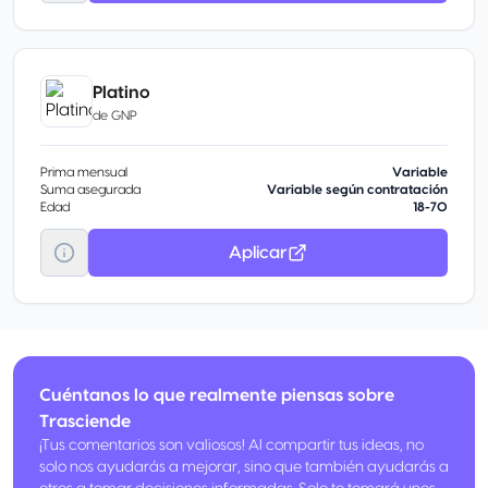
Platino
de
GNP
Prima mensual
Variable
Suma asegurada
Variable según contratación
Edad
18-70
Aplicar
Cuéntanos lo que realmente piensas sobre
Trasciende
¡Tus comentarios son valiosos! Al compartir tus ideas, no
solo nos ayudarás a mejorar, sino que también ayudarás a