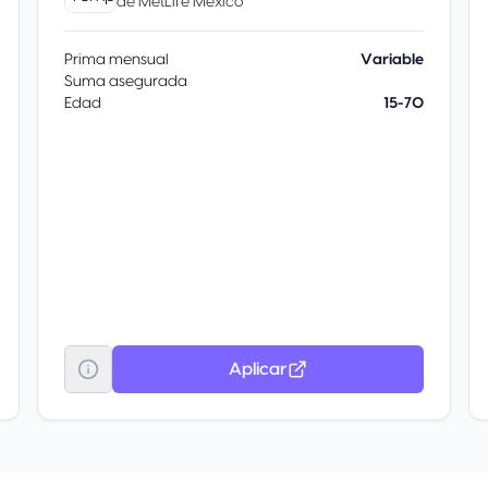
de
MetLife México
Prima mensual
Variable
Suma asegurada
Edad
15-70
Aplicar