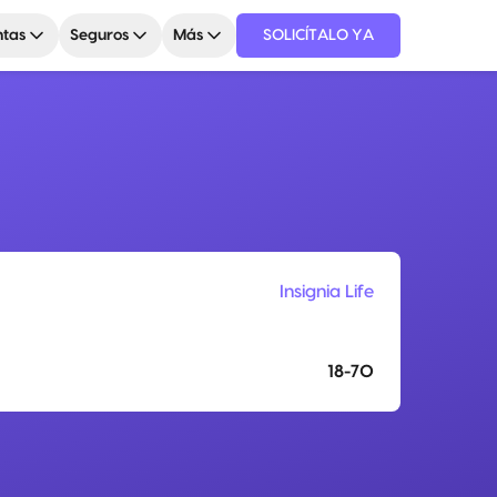
tas
Seguros
Más
SOLICÍTALO YA
Insignia Life
18-70