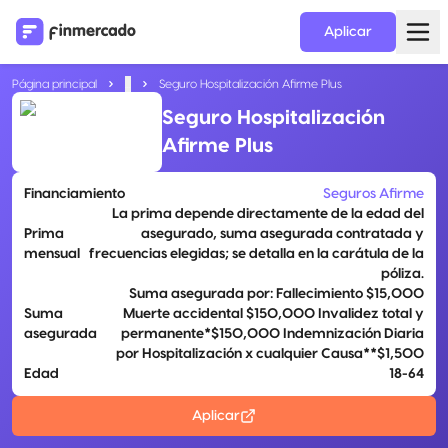
Aplicar
Página principal
...
Seguro Hospitalización Afirme Plus
Seguro Hospitalización
Afirme Plus
Financiamiento
Seguros Afirme
La prima depende directamente de la edad del
Prima
asegurado, suma asegurada contratada y
mensual
frecuencias elegidas; se detalla en la carátula de la
póliza.
Suma asegurada por: Fallecimiento $15,000
Suma
Muerte accidental $150,000 Invalidez total y
asegurada
permanente*$150,000 Indemnización Diaria
por Hospitalización x cualquier Causa**$1,500
Edad
18-64
Aplicar