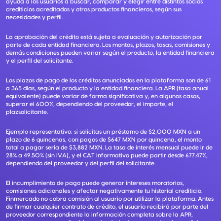
ayuda a los usuarios a buscar, comparar y elegir entre distintos socios
crediticios acreditados y otros productos financieros, según sus
necesidades y perfil.
La aprobación del crédito está sujeta a evaluación y autorización por
parte de cada entidad financiera. Los montos, plazos, tasas, comisiones y
demás condiciones pueden variar según el producto, la entidad financiera
y el perfil del solicitante.
Los plazos de pago de los créditos anunciados en la plataforma son de 61
a 365 días, según el producto y la entidad financiera. La APR (tasa anual
equivalente) puede variar de forma significativa y, en algunos casos,
superar el 600%, dependiendo del proveedor, el importe, el
plazsolicitante.
Ejemplo representativo: si solicitas un préstamo de $2,000 MXN a un
plazo de 6 quincenas, con pagos de $647 MXN por quincena, el monto
total a pagar sería de $3,882 MXN. La tasa de interés mensual puede ir de
28% a 49.50% (sin IVA), y el CAT informativo puede partir desde 677.47%,
dependiendo del proveedor y del perfil del solicitante.
El incumplimiento de pago puede generar intereses moratorios,
comisiones adicionales y afectar negativamente tu historial crediticio.
Finmercado no cobra comisión al usuario por utilizar la plataforma. Antes
de firmar cualquier contrato de crédito, el usuario recibirá por parte del
proveedor correspondiente la información completa sobre la APR,