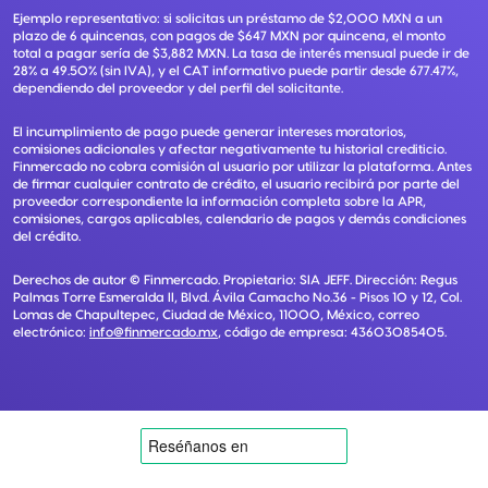
Ejemplo representativo: si solicitas un préstamo de $2,000 MXN a un
plazo de 6 quincenas, con pagos de $647 MXN por quincena, el monto
total a pagar sería de $3,882 MXN. La tasa de interés mensual puede ir de
28% a 49.50% (sin IVA), y el CAT informativo puede partir desde 677.47%,
dependiendo del proveedor y del perfil del solicitante.
El incumplimiento de pago puede generar intereses moratorios,
comisiones adicionales y afectar negativamente tu historial crediticio.
Finmercado no cobra comisión al usuario por utilizar la plataforma. Antes
de firmar cualquier contrato de crédito, el usuario recibirá por parte del
proveedor correspondiente la información completa sobre la APR,
comisiones, cargos aplicables, calendario de pagos y demás condiciones
del crédito.
Derechos de autor ©
Finmercado
. Propietario:
SIA JEFF
. Dirección:
Regus
Palmas Torre Esmeralda II, Blvd. Ávila Camacho No.36 - Pisos 10 y 12, Col.
Lomas de Chapultepec, Ciudad de México, 11000, México
, correo
electrónico:
info@finmercado.mx
, código de empresa:
43603085405
.