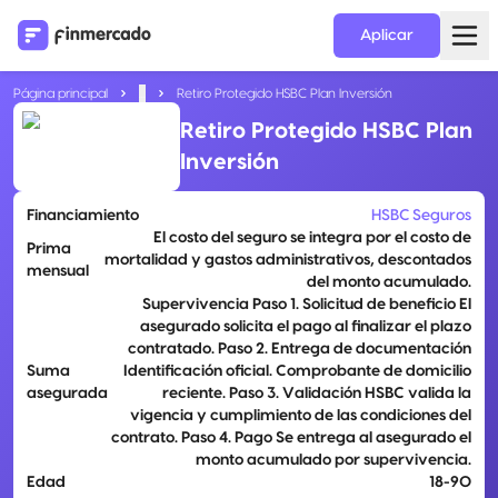
Aplicar
Página principal
...
Retiro Protegido HSBC Plan Inversión
Retiro Protegido HSBC Plan
Inversión
Financiamiento
HSBC Seguros
El costo del seguro se integra por el costo de
Prima
mortalidad y gastos administrativos, descontados
mensual
del monto acumulado.
Supervivencia Paso 1. Solicitud de beneficio El
asegurado solicita el pago al finalizar el plazo
contratado. Paso 2. Entrega de documentación
Suma
Identificación oficial. Comprobante de domicilio
asegurada
reciente. Paso 3. Validación HSBC valida la
vigencia y cumplimiento de las condiciones del
contrato. Paso 4. Pago Se entrega al asegurado el
monto acumulado por supervivencia.
Edad
18-90