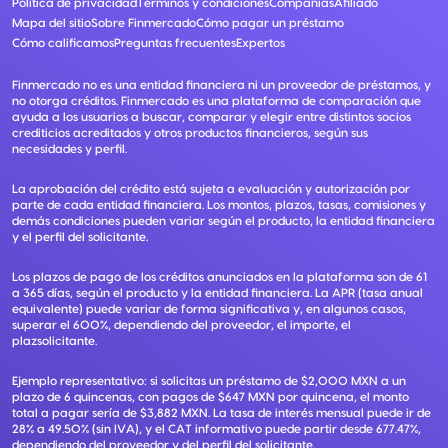
Política de privacidad
Términos y condiciones
Compañías
Afiliado
Mapa del sitio
Sobre Finmercado
Cómo pagar un préstamo
Cómo calificamos
Preguntas frecuentes
Expertos
Finmercado no es una entidad financiera ni un proveedor de préstamos, y
no otorga créditos. Finmercado es una plataforma de comparación que
ayuda a los usuarios a buscar, comparar y elegir entre distintos socios
crediticios acreditados y otros productos financieros, según sus
necesidades y perfil.
La aprobación del crédito está sujeta a evaluación y autorización por
parte de cada entidad financiera. Los montos, plazos, tasas, comisiones y
demás condiciones pueden variar según el producto, la entidad financiera
y el perfil del solicitante.
Los plazos de pago de los créditos anunciados en la plataforma son de 61
a 365 días, según el producto y la entidad financiera. La APR (tasa anual
equivalente) puede variar de forma significativa y, en algunos casos,
superar el 600%, dependiendo del proveedor, el importe, el
plazsolicitante.
Ejemplo representativo: si solicitas un préstamo de $2,000 MXN a un
plazo de 6 quincenas, con pagos de $647 MXN por quincena, el monto
total a pagar sería de $3,882 MXN. La tasa de interés mensual puede ir de
28% a 49.50% (sin IVA), y el CAT informativo puede partir desde 677.47%,
dependiendo del proveedor y del perfil del solicitante.