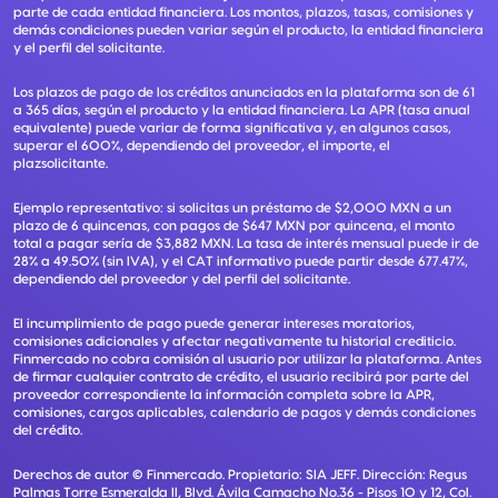
parte de cada entidad financiera. Los montos, plazos, tasas, comisiones y
demás condiciones pueden variar según el producto, la entidad financiera
y el perfil del solicitante.
Los plazos de pago de los créditos anunciados en la plataforma son de 61
a 365 días, según el producto y la entidad financiera. La APR (tasa anual
equivalente) puede variar de forma significativa y, en algunos casos,
superar el 600%, dependiendo del proveedor, el importe, el
plazsolicitante.
Ejemplo representativo: si solicitas un préstamo de $2,000 MXN a un
plazo de 6 quincenas, con pagos de $647 MXN por quincena, el monto
total a pagar sería de $3,882 MXN. La tasa de interés mensual puede ir de
28% a 49.50% (sin IVA), y el CAT informativo puede partir desde 677.47%,
dependiendo del proveedor y del perfil del solicitante.
El incumplimiento de pago puede generar intereses moratorios,
comisiones adicionales y afectar negativamente tu historial crediticio.
Finmercado no cobra comisión al usuario por utilizar la plataforma. Antes
de firmar cualquier contrato de crédito, el usuario recibirá por parte del
proveedor correspondiente la información completa sobre la APR,
comisiones, cargos aplicables, calendario de pagos y demás condiciones
del crédito.
Derechos de autor ©
Finmercado
. Propietario:
SIA JEFF
. Dirección:
Regus
Palmas Torre Esmeralda II, Blvd. Ávila Camacho No.36 - Pisos 10 y 12, Col.