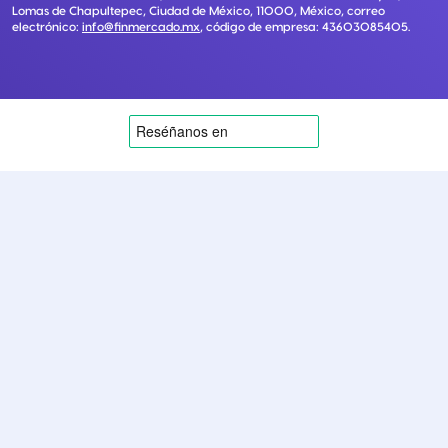
Lomas de Chapultepec, Ciudad de México, 11000, México
, correo
electrónico:
info@finmercado.mx
, código de empresa:
43603085405
.