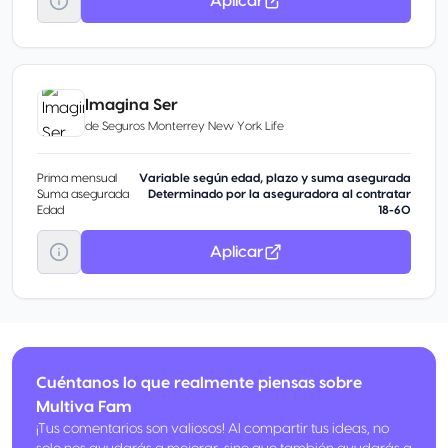
Aplicar
Imagina Ser
de
Seguros Monterrey New York Life
Prima mensual
Variable según edad, plazo y suma asegurada
Suma asegurada
Determinado por la aseguradora al contratar
Edad
18-60
Aplicar
Cuéntanos lo que realmente piensas sobre
Multiva Fam
¡Tus comentarios son valiosos! Al compartir tus ideas, no