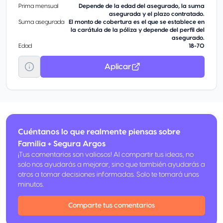
Prima mensual
Depende de la edad del asegurado, la suma
asegurada y el plazo contratado.
Suma asegurada
El monto de cobertura es el que se establece en
la carátula de la póliza y depende del perfil del
asegurado.
Edad
18-70
Aplicar
Cuéntanos lo que realmente piensas sobre
Familia + Segura Argos
¡Tus comentarios son valiosos! Al compartir tus ideas, no
solo nos ayudarás a mejorar, sino que también ayudarás a
otros a tomar decisiones informadas. Solo te tomará unos
minutos.
Comparte tus comentarios