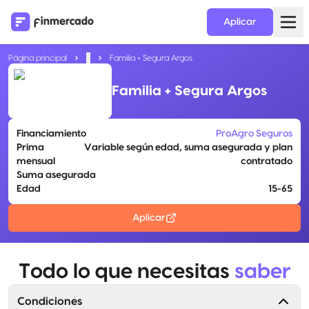
Aplicar
Página principal
...
Familia + Segura Argos
Familia + Segura Argos
Financiamiento
ProAgro Seguros
Prima
Variable según edad, suma asegurada y plan
mensual
contratado
Suma asegurada
Edad
15-65
Aplicar
Todo lo que necesitas
saber
Condiciones