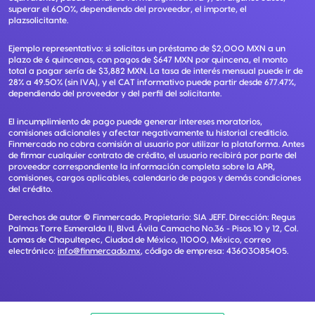
superar el 600%, dependiendo del proveedor, el importe, el
plazsolicitante.
Ejemplo representativo: si solicitas un préstamo de $2,000 MXN a un
plazo de 6 quincenas, con pagos de $647 MXN por quincena, el monto
total a pagar sería de $3,882 MXN. La tasa de interés mensual puede ir de
28% a 49.50% (sin IVA), y el CAT informativo puede partir desde 677.47%,
dependiendo del proveedor y del perfil del solicitante.
El incumplimiento de pago puede generar intereses moratorios,
comisiones adicionales y afectar negativamente tu historial crediticio.
Finmercado no cobra comisión al usuario por utilizar la plataforma. Antes
de firmar cualquier contrato de crédito, el usuario recibirá por parte del
proveedor correspondiente la información completa sobre la APR,
comisiones, cargos aplicables, calendario de pagos y demás condiciones
del crédito.
Derechos de autor ©
Finmercado
. Propietario:
SIA JEFF
. Dirección:
Regus
Palmas Torre Esmeralda II, Blvd. Ávila Camacho No.36 - Pisos 10 y 12, Col.
Lomas de Chapultepec, Ciudad de México, 11000, México
, correo
electrónico:
info@finmercado.mx
, código de empresa:
43603085405
.