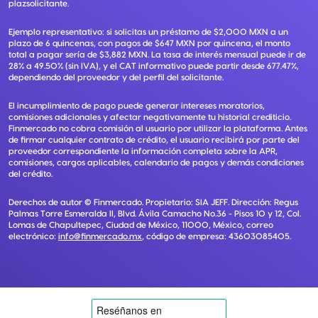
plazsolicitante.
Ejemplo representativo: si solicitas un préstamo de $2,000 MXN a un
plazo de 6 quincenas, con pagos de $647 MXN por quincena, el monto
total a pagar sería de $3,882 MXN. La tasa de interés mensual puede ir de
28% a 49.50% (sin IVA), y el CAT informativo puede partir desde 677.47%,
dependiendo del proveedor y del perfil del solicitante.
El incumplimiento de pago puede generar intereses moratorios,
comisiones adicionales y afectar negativamente tu historial crediticio.
Finmercado no cobra comisión al usuario por utilizar la plataforma. Antes
de firmar cualquier contrato de crédito, el usuario recibirá por parte del
proveedor correspondiente la información completa sobre la APR,
comisiones, cargos aplicables, calendario de pagos y demás condiciones
del crédito.
Derechos de autor ©
Finmercado
. Propietario:
SIA JEFF
. Dirección:
Regus
Palmas Torre Esmeralda II, Blvd. Ávila Camacho No.36 - Pisos 10 y 12, Col.
Lomas de Chapultepec, Ciudad de México, 11000, México
, correo
electrónico:
info@finmercado.mx
, código de empresa:
43603085405
.