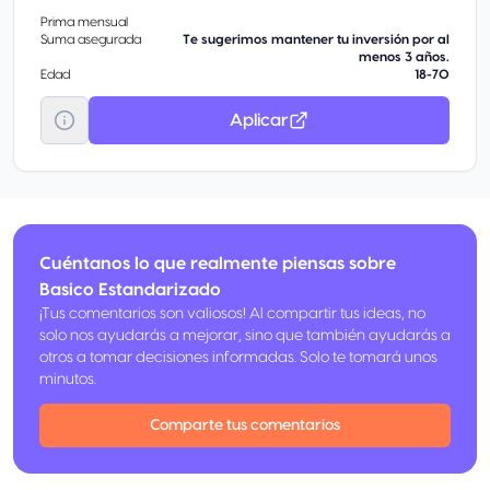
Prima mensual
Suma asegurada
Te sugerimos mantener tu inversión por al
menos 3 años.
Edad
18-70
Aplicar
Cuéntanos lo que realmente piensas sobre
Basico Estandarizado
¡Tus comentarios son valiosos! Al compartir tus ideas, no
solo nos ayudarás a mejorar, sino que también ayudarás a
otros a tomar decisiones informadas. Solo te tomará unos
minutos.
Comparte tus comentarios